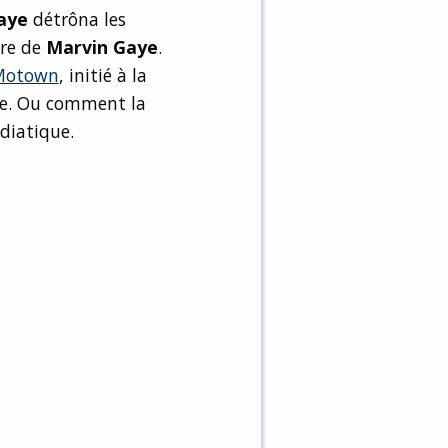
aye
détrôna les
ire de
Marvin Gaye
.
Motown
, initié à la
ue. Ou comment la
diatique.