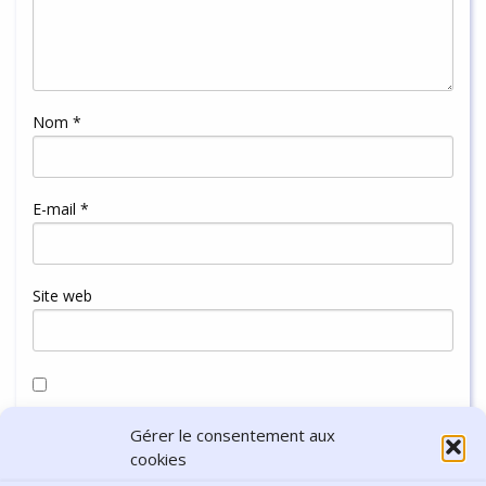
Nom
*
E-mail
*
Site web
Enregistrer mon nom, mon e-mail et mon site dans le
Gérer le consentement aux
navigateur pour mon prochain commentaire.
cookies