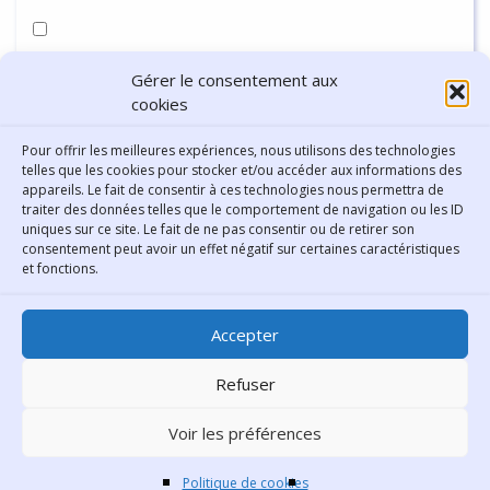
Enregistrer mon nom, mon e-mail et mon site dans le
Gérer le consentement aux
navigateur pour mon prochain commentaire.
cookies
Pour offrir les meilleures expériences, nous utilisons des technologies
telles que les cookies pour stocker et/ou accéder aux informations des
appareils. Le fait de consentir à ces technologies nous permettra de
traiter des données telles que le comportement de navigation ou les ID
uniques sur ce site. Le fait de ne pas consentir ou de retirer son
consentement peut avoir un effet négatif sur certaines caractéristiques
Contact
et fonctions.
Bibliothèque municipale de
Accepter
Lyon
30 Boulevard Vivier-Merle
Refuser
69431 Lyon Cedex 03
Voir les préférences
Téléphone
04 78 62 18 00
Contacter le comité éditorial
Politique de cookies