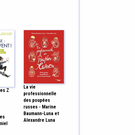
La vie
les Z
professionnelle
des poupées
s
russes - Marine
Baumann-Luna et
les
Alexandre Luna
aniel