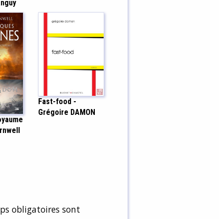
anguy
Fast-food -
Grégoire DAMON
royaume
rnwell
s obligatoires sont