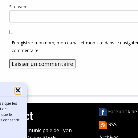
Site web
Enregistrer mon nom, mon e-mail et mon site dans le navigat
commentaire.
es que les
t de
Facebook de l
Contact
 que le
as consentir
RSS
ibliothèque municipale de Lyon
Archives
0 Boulevard Vivier-Merle