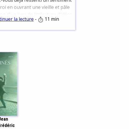
-vous déjà ressenti un sentiment
froi en ouvrant une vieille et pâle
ion d’un livre de littérature d’idées
inuer la lecture
-
11 min
 de 600 pages ? Vous êtes-vous
 questionnés sur l’exactitude des
rmations dispensées dans un
mentaire pixellisé trouvé à trois
es du matin en huitième page de
ltats sur internet ? Si vous ne
ez pas dans ces extrêmes cas de
re mais que vous souhaitez
ocher un sujet qui vous est
eau sans trop savoir par où
encer, le résultat est bien le
 : vous êtes quelque peu perdu.
ôté assommant, ardu voire
ois sadique de la littérature d’idée
 Jean
 être un énorme frein, au même
Frédéric