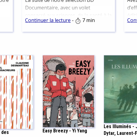
otre
La suite de notre sélection BD
Avez
Documentaire, avec un volet
d’ef
consacré aux sciences, de la santé à la
édit
Continuer la lecture
-
7 min
Cont
yage
physique quantique en passant par
haut
s
les études sociales ainsi que la
déjà
sine.
philosophie.
info
docu
heur
résu
tomb
figu
appr
nouv
comm
même
Le c
parf
Les Illuminés -
peut
Easy Breezy - Yi Yang
 des
Dytar, Laurent-