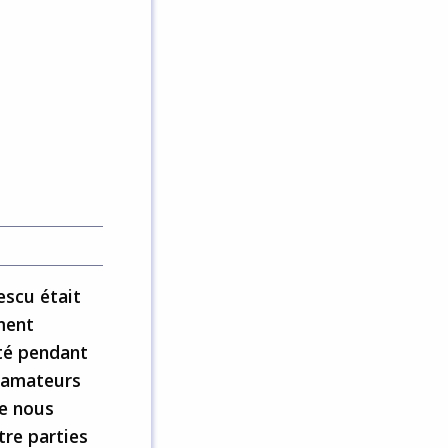
escu était
ment
nté pendant
 amateurs
ue nous
tre parties