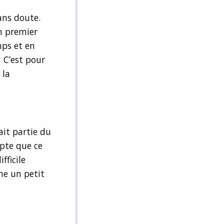
ans doute.
on premier
mps et en
 C’est pour
 la
ait partie du
epte que ce
fficile
he un petit