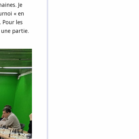
maines. Je
urnoi « en
 Pour les
 une partie.