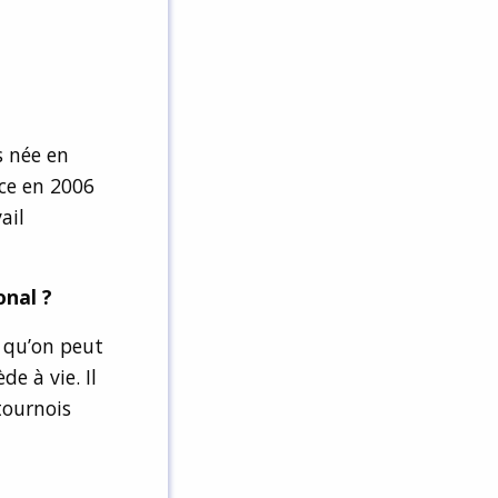
s née en
nce en 2006
ail
onal ?
e qu’on peut
de à vie. Il
tournois