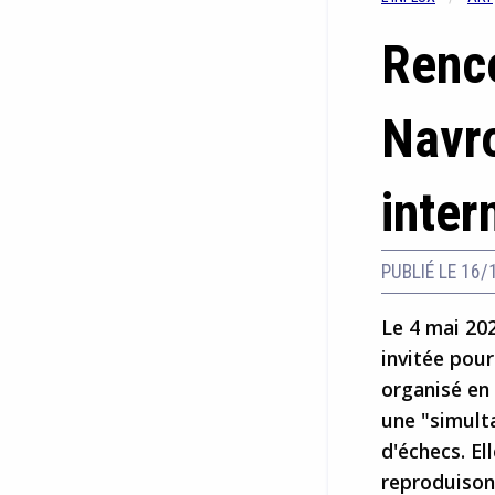
Renc
Navro
inter
PUBLIÉ LE 16/
Le 4 mai 202
invitée pou
organisé en 
une "simult
d'échecs. E
reproduisons