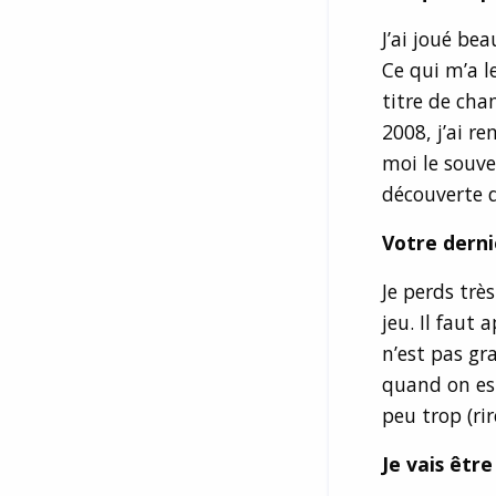
J’ai joué be
Ce qui m’a l
titre de cha
2008, j’ai r
moi le souve
découverte d
Votre derni
Je perds trè
jeu. Il faut
n’est pas gra
quand on est
peu trop (rir
Je vais être