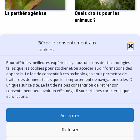
La parthénogénèse
Quels droits pour les
animaux ?
PARTAGER CET ARTICLE
Gérer le consentement aux
cookies
Pour offrir les meilleures expériences, nous utilisons des technologies
telles que les cookies pour stocker et/ou accéder aux informations des
appareils. Le fait de consentir à ces technologies nous permettra de
traiter des données telles que le comportement de navigation ou les ID
uniques sur ce site. Le fait de ne pas consentir ou de retirer son
consentement peut avoir un effet négatif sur certaines caractéristiques
Contact
et fonctions.
Bibliothèque municipale de
Accepter
Lyon
30 Boulevard Vivier-Merle
Refuser
69431 Lyon Cedex 03