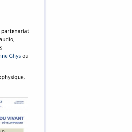
 partenariat
audio,
s
nne Ghys
ou
rophysique,