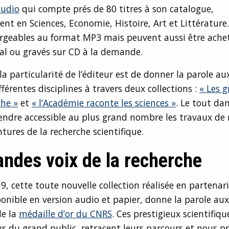
audio
qui compte prés de 80 titres à son catalogue,
ent en Sciences, Economie, Histoire, Art et Littérature.
argeables au format MP3 mais peuvent aussi être ache
al ou gravés sur CD à la demande.
 la particularité de l’éditeur est de donner la parole a
férentes disciplines à travers deux collections :
« Les g
che »
et
« l’Académie raconte les sciences »
. Le tout da
endre accessible au plus grand nombre les travaux de 
tures de la recherche scientifique.
andes voix de la recherche
9, cette toute nouvelle collection réalisée en partenari
onible en version audio et papier, donne la parole aux
de la
médaille d’or du CNRS
. Ces prestigieux scientifiqu
 du grand public, retracent leurs parcours et nous p