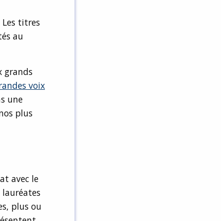
 Les titres
tés au
ux grands
randes voix
ns une
nos plus
at avec le
 lauréates
es, plus ou
résentent