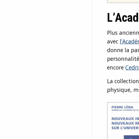
L’Acad
Plus ancienn
avec
l’Acadé
donne la pa
personnalité
encore
Cedri
La collectio
physique, ma