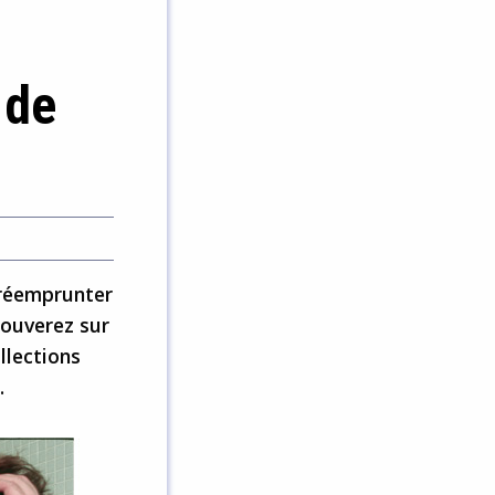
 de
 réemprunter
rouverez sur
llections
.