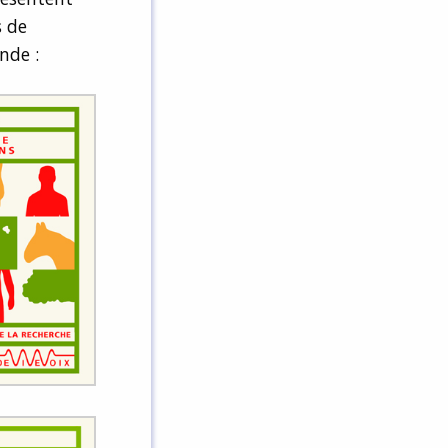
s de
nde :