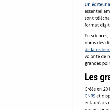
Un éditeur 
essentiellem
sont téléch
format digit
En sciences,
noms des dif
de la recher
volonté de r
grandes poin
Les gr
Créée en 201
CNRS
et disp
et lauréats 
moins connus