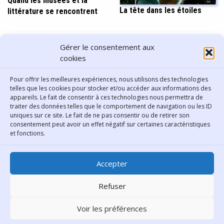
Quand les musées et la
La tête dans les étoiles
littérature se rencontrent
PARTAGER CET ARTICLE
Gérer le consentement aux
cookies
Pour offrir les meilleures expériences, nous utilisons des technologies
telles que les cookies pour stocker et/ou accéder aux informations des
appareils. Le fait de consentir à ces technologies nous permettra de
traiter des données telles que le comportement de navigation ou les ID
uniques sur ce site. Le fait de ne pas consentir ou de retirer son
consentement peut avoir un effet négatif sur certaines caractéristiques
Contact
et fonctions.
Bibliothèque municipale de
Accepter
Lyon
30 Boulevard Vivier-Merle
Refuser
69431 Lyon Cedex 03
Voir les préférences
Téléphone
04 78 62 18 00