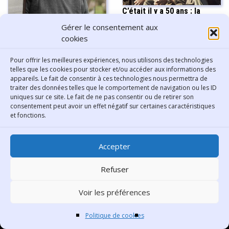
C’était il y a 50 ans : la
De l’engagement à la
Révolution des Œillets.
Gérer le consentement aux
dénonciation, Monique
cookies
Hervo : Chroniques du
bidonville. Nanterre en
Pour offrir les meilleures expériences, nous utilisons des technologies
guerre d’Algérie 1959-1962
telles que les cookies pour stocker et/ou accéder aux informations des
appareils. Le fait de consentir à ces technologies nous permettra de
traiter des données telles que le comportement de navigation ou les ID
uniques sur ce site. Le fait de ne pas consentir ou de retirer son
PARTAGER CET ARTICLE
consentement peut avoir un effet négatif sur certaines caractéristiques
et fonctions.
Accepter
Refuser
Contact
Voir les préférences
Bibliothèque municipale de
Politique de cookies
Lyon