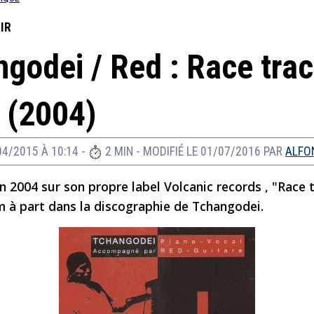
IR
godei / Red : Race tra
 (2004)
04/2015 À 10:14
-
2 MIN
-
MODIFIÉ LE 01/07/2016
PAR
ALFO
n 2004 sur son propre label Volcanic records , "Race 
m à part dans la discographie de Tchangodei.