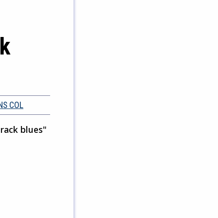
ck
NS COL
track blues"