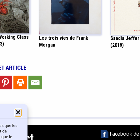
Working Class
Les trois vies de Frank
Saadia Jeffer
03)
Morgan
(2019)
ET ARTICLE
es que les
t de
Facebook de l
Contact
 que le