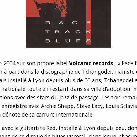
n 2004 sur son propre label
Volcanic records
, « Race 
 à part dans la discographie de Tchangodei. Pianiste 
is installé à Lyon depuis plus de 30 ans, Tchangodei
ernationale toute en restant dans sa ville d’adoption, 
ations avec des stars du jazz de passage. Les très rem
l enregistre avec Archie Shepp, Steve Lacy, Louis Sclavi
dénote de sa carrure internationale.
 avec le guitariste Red, installé à Lyon depuis peu, don
ment de ce disque de blues viscéral, dans lequel chacun