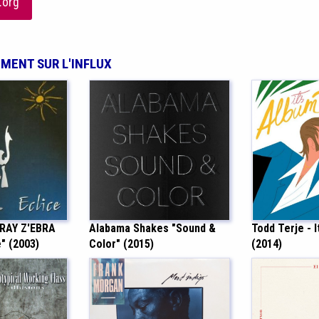
.org
EMENT SUR L'INFLUX
RAY Z'EBRA
Alabama Shakes "Sound &
Todd Terje - 
" (2003)
Color" (2015)
(2014)