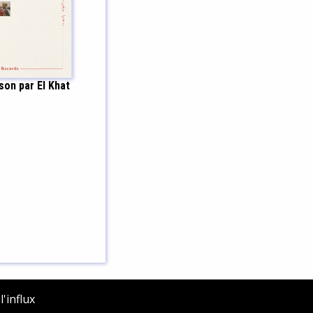
son par El Khat
'influx