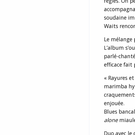
règles. On p
accompagnan
soudaine imp
Waits renco
Le mélange p
L’album s’ouv
parlé-chanté
efficace fai
« Rayures et
marimba hyp
craquements 
enjouée.
Blues bancal
alone
miaule
Duo avec le 