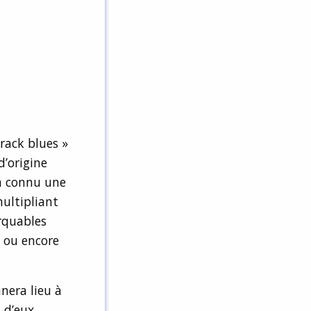
track blues »
d’origine
 a connu une
multipliant
arquables
s ou encore
nera lieu à
 d’eux