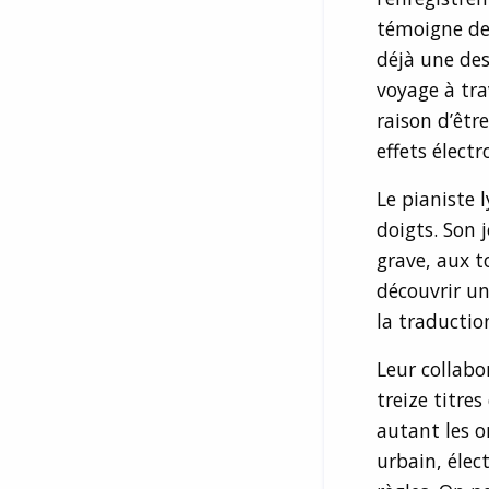
témoigne de 
déjà une des
voyage à tra
raison d’être
effets électr
Le pianiste 
doigts. Son 
grave, aux t
découvrir un
la traductio
Leur collab
treize titre
autant les o
urbain, élec