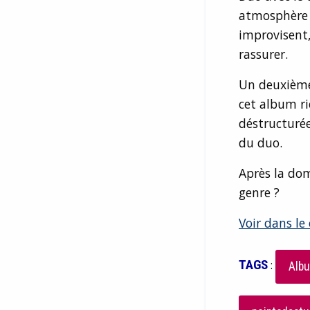
atmosphère 
improvisent,
rassurer.
Un deuxième 
cet album r
déstructurée
du duo.
Après la dom
genre ?
Voir dans le
TAGS
:
Albu