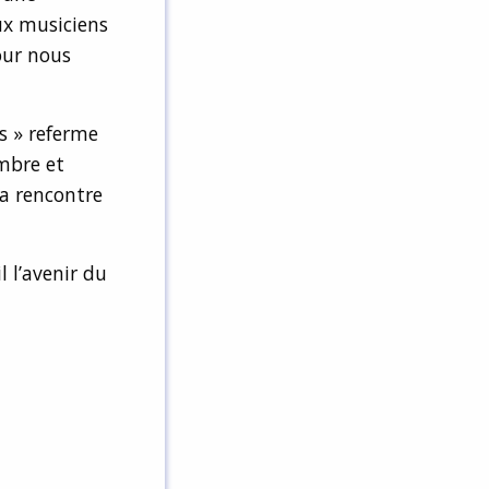
ux musiciens
our nous
s » referme
mbre et
la rencontre
l l’avenir du