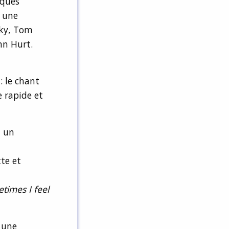
iques
t une
cky, Tom
hn Hurt.
: le chant
e rapide et
, un
te et
times I feel
t une