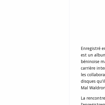
Enregistré e
est un album
béninoise ma
carrière int
les collabor
disques qu’i
Mal Waldron 
La rencontre
l’enregistre