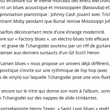
eut entendre sur le même morceau des effets électron
t un blues acoustique et mississippien (Bassouba) e
rovisation pianistique : Johnny Cash jouant avec Tri
ntrant Moby pendant que Burial remixe Mississippi Jo
arfois déconcertant reste d’une étrange modernité.
re sur « Factory blues », un electro-blues très efficace 
 et grave de Tchangodei soutenu par un riff de guitar
t penser aux derniers sursauts d’un Gil Scott Heron.
 Larsen blues » nous propose un univers déjà différent
notique s’invite sur une rythmique de hip hop (avec
de vinyls) sur laquelle Tchangodei pose une voix fluet
 encore sur le titre qui donne son nom à l’album,
some
 Tchangodei sur des nappes de slide stridantes.
contrebassiste Henry Texier, « Saint Lyon blues » revê