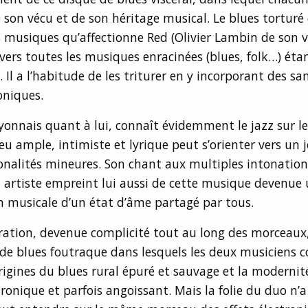
son vécu et de son héritage musical. Le blues torturé 
 musiques qu’affectionne Red (Olivier Lambin de son v
vers toutes les musiques enracinées (blues, folk…) éta
. Il a l’habitude de les triturer en y incorporant des s
oniques.
lyonnais quant à lui, connaît évidemment le jazz sur l
jeu ample, intimiste et lyrique peut s’orienter vers un 
onalités mineures. Son chant aux multiples intonation
 artiste empreint lui aussi de cette musique devenue u
n musicale d’un état d’âme partagé par tous.
oration, devenue complicité tout au long des morceaux
s de blues foutraque dans lesquels les deux musiciens
rigines du blues rural épuré et sauvage et la modernit
tronique et parfois angoissant. Mais la folie du duo n’