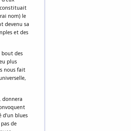
constituait
rai nom) le
nt devenu sa
amples et des
e bout des
jeu plus
s nous fait
niverselle,
, donnera
 convoquent
é d’un blues
a pas de