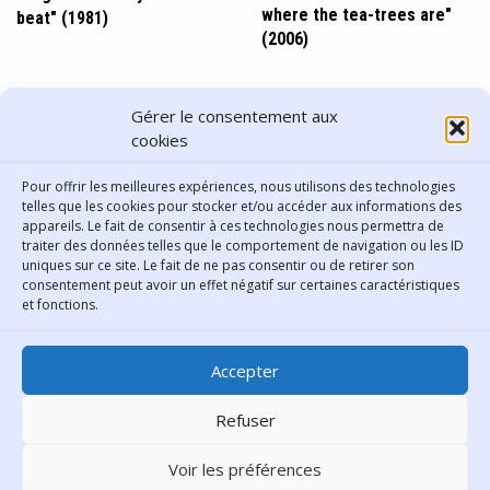
where the tea-trees are"
beat" (1981)
(2006)
PARTAGER CET ARTICLE
Gérer le consentement aux
cookies
Pour offrir les meilleures expériences, nous utilisons des technologies
telles que les cookies pour stocker et/ou accéder aux informations des
appareils. Le fait de consentir à ces technologies nous permettra de
traiter des données telles que le comportement de navigation ou les ID
uniques sur ce site. Le fait de ne pas consentir ou de retirer son
consentement peut avoir un effet négatif sur certaines caractéristiques
Contact
et fonctions.
Bibliothèque municipale de
Accepter
Lyon
30 Boulevard Vivier-Merle
Refuser
69431 Lyon Cedex 03
Voir les préférences
Téléphone
04 78 62 18 00