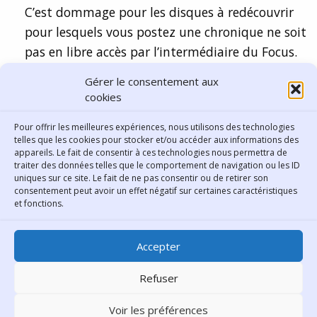
C’est dommage pour les disques à redécouvrir
pour lesquels vous postez une chronique ne soit
pas en libre accès par l’intermédiaire du Focus.
C’est toujours une contrainte de remplir une
Gérer le consentement aux
fiche pour avoir les documents du Silo.
cookies
Comments are closed.
Pour offrir les meilleures expériences, nous utilisons des technologies
telles que les cookies pour stocker et/ou accéder aux informations des
appareils. Le fait de consentir à ces technologies nous permettra de
traiter des données telles que le comportement de navigation ou les ID
uniques sur ce site. Le fait de ne pas consentir ou de retirer son
consentement peut avoir un effet négatif sur certaines caractéristiques
Contact
et fonctions.
Bibliothèque municipale de
Accepter
Lyon
30 Boulevard Vivier-Merle
Refuser
69431 Lyon Cedex 03
Voir les préférences