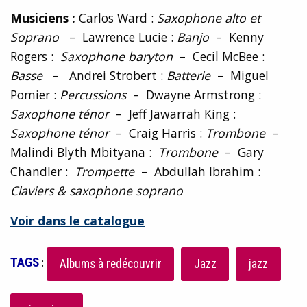
Musiciens :
Carlos Ward :
Saxophone alto et
Soprano
– Lawrence Lucie :
Banjo
– Kenny
Rogers :
Saxophone baryton
– Cecil McBee :
Basse
– Andrei Strobert :
Batterie
– Miguel
Pomier :
Percussions
– Dwayne Armstrong :
Saxophone ténor
– Jeff Jawarrah King :
Saxophone ténor
– Craig Harris :
Trombone
–
Malindi Blyth Mbityana :
Trombone
– Gary
Chandler :
Trompette
– Abdullah Ibrahim :
Claviers & saxophone soprano
Voir dans le catalogue
TAGS
:
Albums à redécouvrir
Jazz
jazz