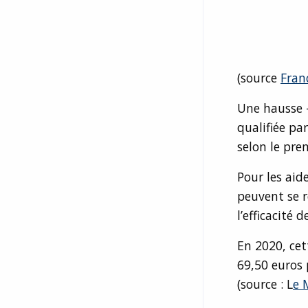
(source
Fran
Une hausse –
qualifiée pa
selon le pre
Pour les aid
peuvent se r
l’efficacité d
En 2020, cet
69,50 euros 
(source : L
e 