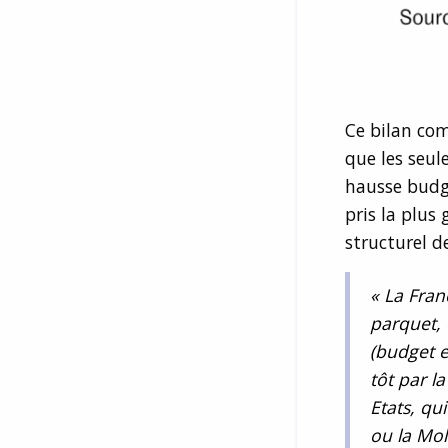
Ce bilan com
que les seul
hausse budgé
pris la plus
structurel de
« La Fran
parquet, 
(budget e
tôt par l
Etats, q
ou la Mol