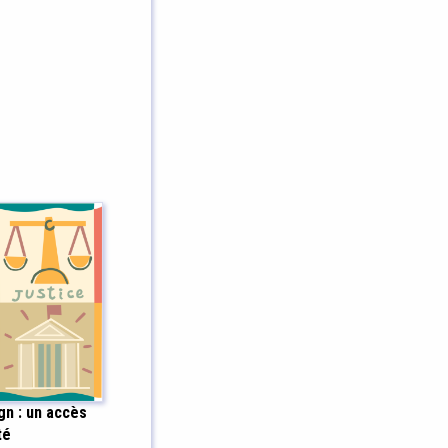
gn : un accès
té