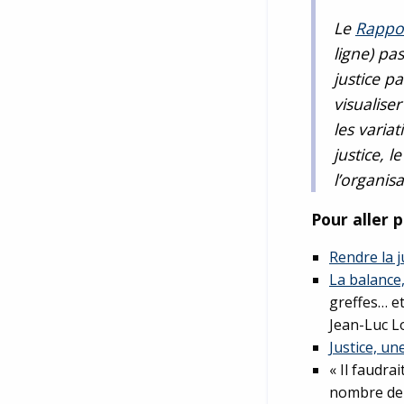
Le
Rappor
ligne) pa
justice p
visualise
les variat
justice, l
l’organisa
Pour aller p
Rendre la j
La balance,
greffes… et
Jean-Luc L
Justice, une
« Il faudr
nombre de m