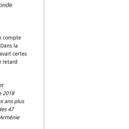
en compte
 Dans la
avait certes
e retard
et
en 2018
x ans plus
des 47
’Arménie