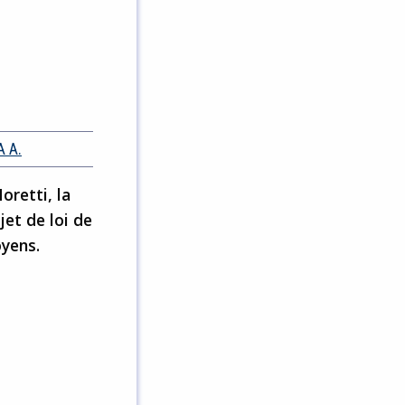
A A.
retti, la
et de loi de
oyens.