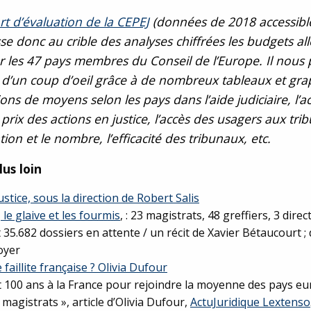
t d’évaluation de la CEPEJ
(données de 2018 accessibl
sse donc au crible des analyses chiffrées les budgets all
ar les 47 pays membres du Conseil de l’Europe. Il nous
r d’un coup d’oeil grâce à de nombreux tableaux et gra
ions de moyens selon les pays dans l’aide judiciaire, l’ac
e prix des actions en justice, l’accès des usagers aux tri
tion et le nombre, l’efficacité des tribunaux, etc.
lus loin
ustice, sous la direction de Robert Salis
 le glaive et les fourmis
, : 23 magistrats, 48 greffiers, 3 direc
 35.682 dossiers en attente / un récit de Xavier Bétaucourt ;
oyer
 faillite française ? Olivia Dufour
ait 100 ans à la France pour rejoindre la moyenne des pays e
agistrats », article d’Olivia Dufour,
ActuJuridique Lextenso