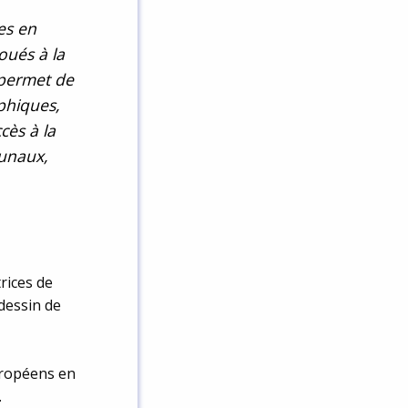
es en
oués à la
 permet de
phiques,
cès à la
bunaux,
trices de
 dessin de
uropéens en
.