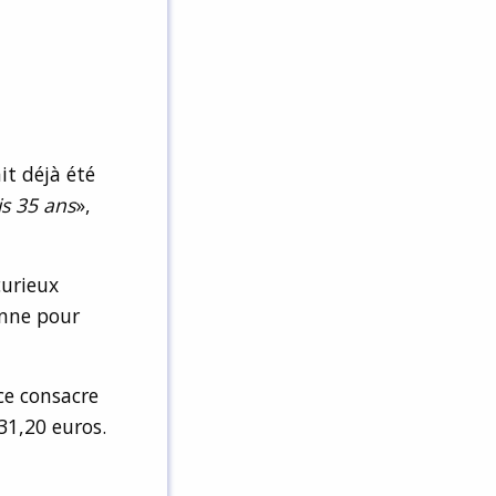
it déjà été
s 35 ans
»,
curieux
enne pour
ce consacre
31,20 euros.