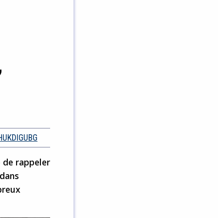
’
HUKDIGUBG
 de rappeler
 dans
breux