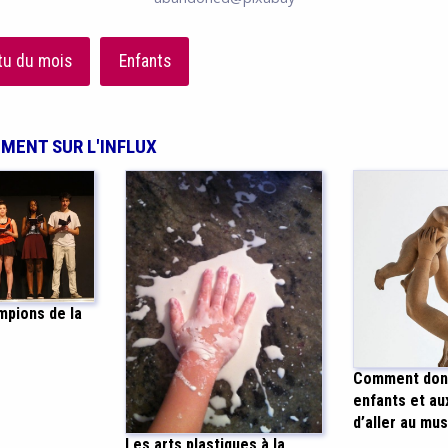
tu du mois
Enfants
EMENT SUR L'INFLUX
mpions de la
Comment donn
enfants et au
d’aller au mu
Les arts plastiques à la