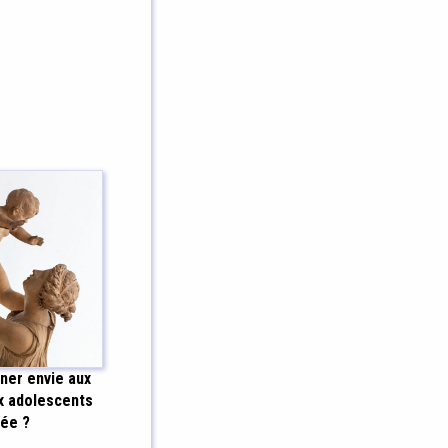
er envie aux
x adolescents
sée ?