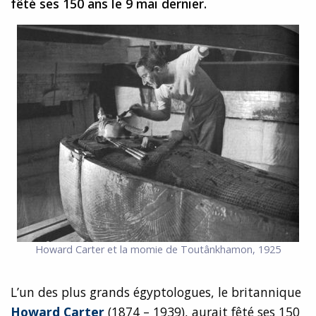
fêté ses 150 ans le 9 mai dernier.
Howard Carter et la momie de Toutânkhamon, 1925
L’un des plus grands égyptologues, le britannique
Howard Carter
(1874 – 1939), aurait fêté ses 150