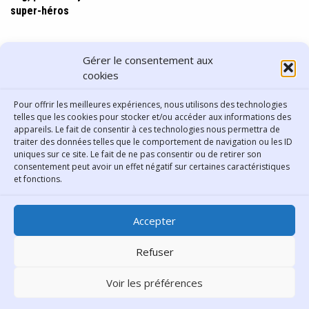
super-héros
PARTAGER CET ARTICLE
Gérer le consentement aux
cookies
Pour offrir les meilleures expériences, nous utilisons des technologies
telles que les cookies pour stocker et/ou accéder aux informations des
appareils. Le fait de consentir à ces technologies nous permettra de
traiter des données telles que le comportement de navigation ou les ID
uniques sur ce site. Le fait de ne pas consentir ou de retirer son
consentement peut avoir un effet négatif sur certaines caractéristiques
Contact
et fonctions.
Bibliothèque municipale de
Accepter
Lyon
30 Boulevard Vivier-Merle
Refuser
69431 Lyon Cedex 03
Voir les préférences
Téléphone
04 78 62 18 00