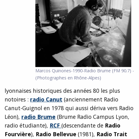
Marcos Quinones-1990-Radio Brume (FM 90.7) -
(Photographes en Rhône-Alpes)
lyonnaises historiques des années 80 les plus
notoires :
radio Canut
(anciennement Radio
Canut-Guignol en 1978 qui aussi dériva vers Radio
Léon),
radio Brume
(Brume Radio Campus Lyon,
radio étudiante),
RCF
(descendante de
Radio
Fourvière
),
Radio Bellevue
(1981),
Radio Trait