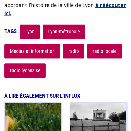
abordant l’histoire de la ville de Lyon
à réécouter
ici.
TAGS
:
Lyon
Lyon-métropole
Médias et information
radio
radio locale
radio lyonnaise
À LIRE ÉGALEMENT SUR L'INFLUX