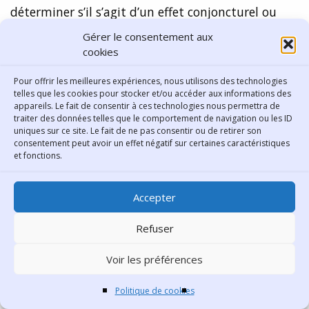
déterminer s’il s’agit d’un effet conjoncturel ou
d’un glissement plus durable capable de
Gérer le consentement aux
composer une nouvelle force politique entre le
cookies
centre et l’extrême-gauche. C’est en tout cas en
Pour offrir les meilleures expériences, nous utilisons des technologies
er
passe d’être le cas localement comme dans le 1
telles que les cookies pour stocker et/ou accéder aux informations des
e
appareils. Le fait de consentir à ces technologies nous permettra de
arrondissement, mais aussi dans le 7
, deux
traiter des données telles que le comportement de navigation ou les ID
arrondissements aux électorats de plus en plus
uniques sur ce site. Le fait de ne pas consentir ou de retirer son
consentement peut avoir un effet négatif sur certaines caractéristiques
e
similaires. La gentrification du 7
arrondissement
et fonctions.
er
sur le modèle de la gentrification du 1
est
consommée.
Accepter
La gauche radicale lyonnaise a en grande partie
Refuser
nourri, comme une fraction de l’électorat « Les
Républicains », l’abstention et le vote blanc au
Voir les préférences
second tour (+5% pour 25% et +7,5% pour 9%), des
Politique de cookies
scores conforme à l’abstention et au vote blanc