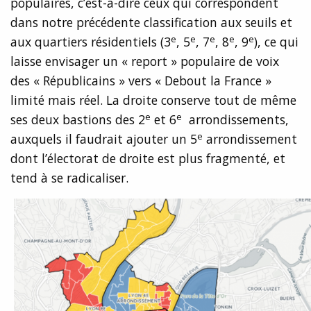
populaires, c’est-à-dire ceux qui correspondent
dans notre précédente classification aux seuils et
e
e
e
e
e
aux quartiers résidentiels (3
, 5
, 7
, 8
, 9
), ce qui
laisse envisager un « report » populaire de voix
des « Républicains » vers « Debout la France »
limité mais réel. La droite conserve tout de même
e
e
ses deux bastions des 2
et 6
arrondissements,
e
auxquels il faudrait ajouter un 5
arrondissement
dont l’électorat de droite est plus fragmenté, et
tend à se radicaliser.