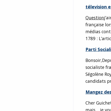
télevision e
Question
j’a
française lo
médias cont
1789 : L’arti
Parti Social
Bonsoir,Depu
socialiste f
Ségolène Roy
candidats pr
Mangez des
Cher Guichet
mais… je vou