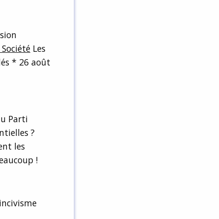
ision
Société
Les
és * 26 août
u Parti
tielles ?
ent les
beaucoup !
incivisme