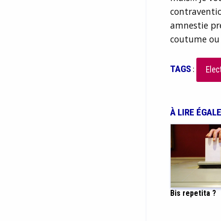
contraventio
amnestie pre
coutume ou e
TAGS
:
Elec
À LIRE ÉGAL
Bis repetita ?