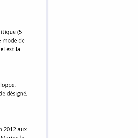
itique (5
re mode de
el est la
eloppe,
de désigné,
en 2012 aux
 Marine le