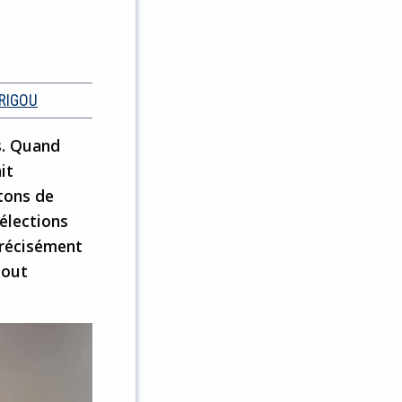
RIGOU
s. Quand
it
itons de
 élections
 précisément
tout