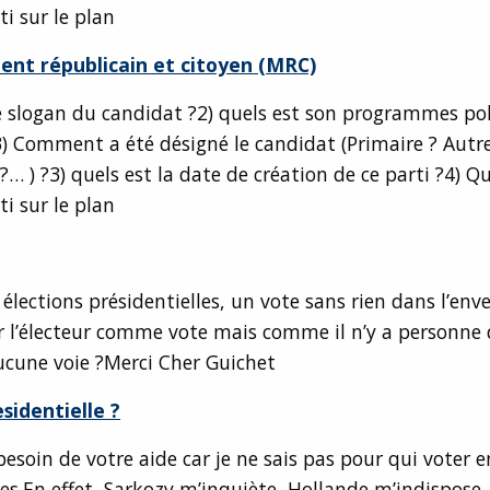
ti sur le plan
nt républicain et citoyen (MRC)
le slogan du candidat ?2) quels est son programmes pol
3) Comment a été désigné le candidat (Primaire ? Aut
… ) ?3) quels est la date de création de ce parti ?4) Qu
ti sur le plan
élections présidentielles, un vote sans rien dans l’env
 l’électeur comme vote mais comme il n’y a personne 
aucune voie ?Merci Cher Guichet
sidentielle ?
 besoin de votre aide car je ne sais pas pour qui voter 
les.En effet, Sarkozy m’inquiète, Hollande m’indispose,