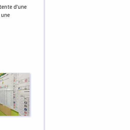
tente d’une
e une