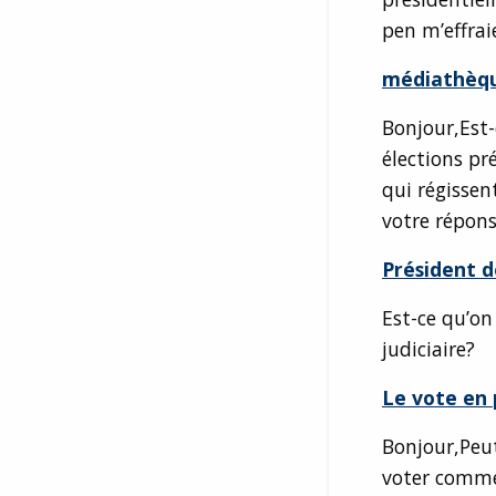
pen m’effrai
médiathèque
Bonjour,Est
élections pr
qui régissen
votre répons
Président d
Est-ce qu’on
judiciaire?
Le vote en 
Bonjour,Peut
voter commen