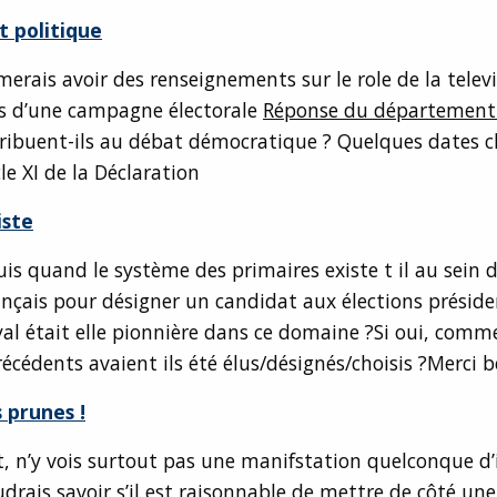
t politique
imerais avoir des renseignements sur le role de la telev
rs d’une campagne électorale
Réponse du département 
ribuent-ils au débat démocratique ? Quelques dates cl
cle XI de la Déclaration
iste
is quand le système des primaires existe t il au sein d
rançais pour désigner un candidat aux élections présiden
al était elle pionnière dans ce domaine ?Si oui, comm
écédents avaient ils été élus/désignés/choisis ?Merci 
 prunes !
, n’y vois surtout pas une manifstation quelconque d’
drais savoir s’il est raisonnable de mettre de côté une