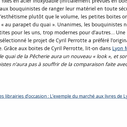
s fixes en acier inoxydable (initialement prévues en boi
ux bouquinistes de ranger leur matériel en toute sécu
 l’esthétisme plutôt que le volume, les petites boites 
e « au parapet du quai ». Unanimes, les bouquinistes n
tites pour les uns, trop modernes pour d’autres… Une
 sélectionné le projet de Cyril Perrotte a préféré l’origin
 Grâce aux boites de Cyril Perrotte, lit-on dans
Lyon 
le quai de la Pêcherie aura un nouveau « look », et s
stes n’aura pas à souffrir de la comparaison faite ave
es librairies d’occasion : L’exemple du marché aux livres de 