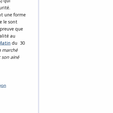
s) qui
rité.
ont une forme
e le sont
 preuve que
alité au
Matin
du 30
on marché
c son ainé
Lyon