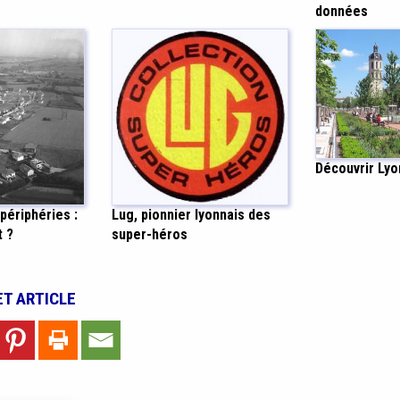
données
Découvrir Lyo
périphéries :
Lug, pionnier lyonnais des
t ?
super-héros
ET ARTICLE