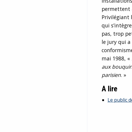
installation
permettent a
Privilégiant
qui s’intègr
pas, trop pe
le jury qui a
conformisme.
mai 1988,
«
aux bouquini
parisien
. »
A lire
Le public d