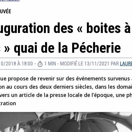
OUVÉE
uguration des « boites à
s » quai de la Pécherie
10/2018 À 18:00
-
1 MIN
-
MODIFIÉ LE 13/11/2021
PAR
LAUR
que propose de revenir sur des événements survenus 
on au cours des deux derniers siècles, dans les domai
avers un article de la presse locale de l’époque, une 
tration