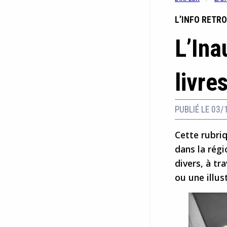
L’INFO RETR
L’Ina
livre
PUBLIÉ LE 03/
Cette rubri
dans la régi
divers, à tr
ou une illus