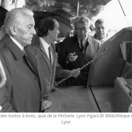
des boites à livres, quai de la Pêcherie. Lyon Figaro.© Bibliothèque
Lyon