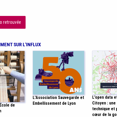
fo retrouvée
EMENT SUR L'INFLUX
L’open data e
L'Association Sauvegarde et
Citoyen : une
Embellissement de Lyon
'École de
technique et 
n
cœur de la g