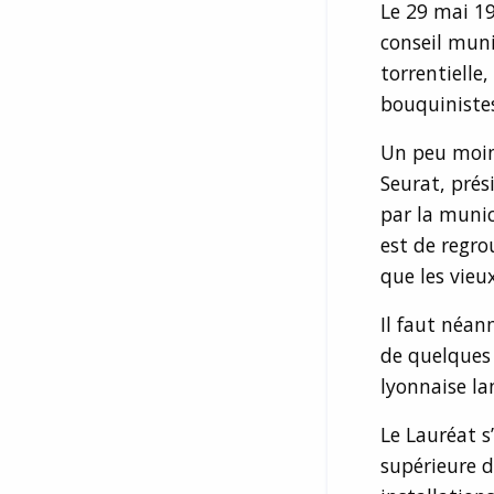
Le 29 mai 1
conseil muni
torrentielle
bouquiniste
Un peu moins
Seurat, prés
par la munic
est de regrou
que les vieu
Il faut néan
de quelques 
lyonnaise la
Le Lauréat s’
supérieure d