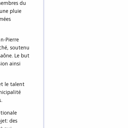
 membres du
 une pluie
mmées
n-Pierre
rché, soutenu
Saône. Le but
sion ainsi
t le talent
icipalité
.
ationale
jet: des