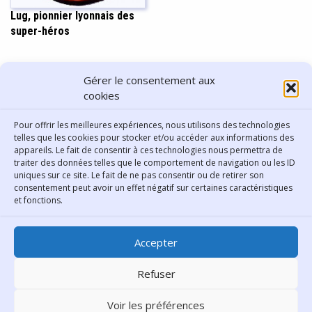
Lug, pionnier lyonnais des
super-héros
PARTAGER CET ARTICLE
Gérer le consentement aux
cookies
Pour offrir les meilleures expériences, nous utilisons des technologies
telles que les cookies pour stocker et/ou accéder aux informations des
appareils. Le fait de consentir à ces technologies nous permettra de
traiter des données telles que le comportement de navigation ou les ID
uniques sur ce site. Le fait de ne pas consentir ou de retirer son
consentement peut avoir un effet négatif sur certaines caractéristiques
Contact
et fonctions.
Bibliothèque municipale de
Accepter
Lyon
30 Boulevard Vivier-Merle
Refuser
69431 Lyon Cedex 03
Voir les préférences