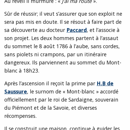
Au réveil il murmure : «
J’ai ma route
».
Sûr de réussir; il veut s’assurer que son exploit ne
sera pas mis en doute. Il se résout à faire part de
sa découverte au docteur
Paccard
, et l’associe à
son projet. Les deux hommes partent à l’assaut
du sommet le 8 août 1786 à l’aube, sans cordes,
sans piolets ni crampons, par un itinéraire
dangereux. Ils parviennent au sommet du Mont-
blanc à 18h23.
Après l’ascension il reçoit la prime par
H.B de
Saussure
, le surnom de « Mont-blanc » accordé
officiellement par le roi de Sardaigne, souverain
du Piémont et de la Savoie, et diverses
récompenses.
Il se construit une maison, continue à guider les