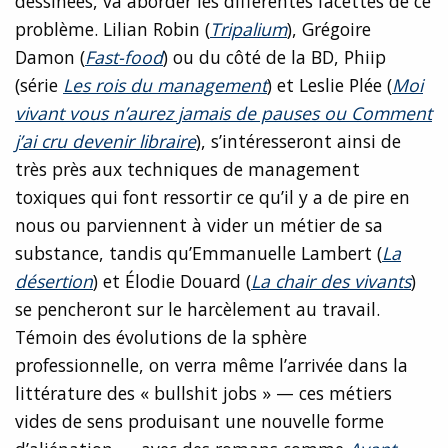
dessinées, va aborder les différentes facettes de ce
problème. Lilian Robin (
Tripalium
), Grégoire
Damon (
Fast-food
) ou du côté de la BD, Phiip
(série
Les rois du management
) et Leslie Plée (
Moi
vivant vous n’aurez jamais de pauses ou Comment
j’ai cru devenir libraire
), s’intéresseront ainsi de
très près aux techniques de management
toxiques qui font ressortir ce qu’il y a de pire en
nous ou parviennent à vider un métier de sa
substance, tandis qu’Emmanuelle Lambert (
La
désertion
) et Élodie Douard (
La chair des vivants
)
se pencheront sur le harcèlement au travail.
Témoin des évolutions de la sphère
professionnelle, on verra même l’arrivée dans la
littérature des « bullshit jobs » — ces métiers
vides de sens produisant une nouvelle forme