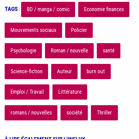
TAGS
:
BD / manga / comic
Economie finances
Mouvements sociaux
Policier
Psychologie
Roman / nouvelle
santé
Science-fiction
Auteur
burn out
Emploi / Travail
Littérature
romans / nouvelles
société
Thriller