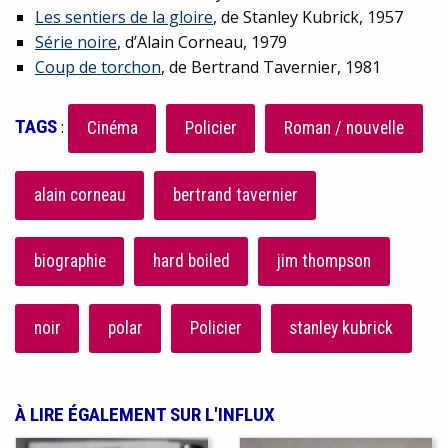
Les sentiers de la gloire
, de Stanley Kubrick, 1957
Série noire
, d’Alain Corneau, 1979
Coup de torchon
, de Bertrand Tavernier, 1981
TAGS
:
Cinéma
Policier
Roman / nouvelle
alain corneau
bertrand tavernier
biographie
hard boiled
jim thompson
noir
polar
Policier
stanley kubrick
À LIRE ÉGALEMENT SUR L'INFLUX