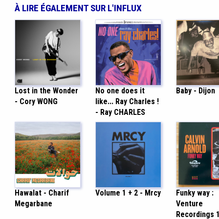
À LIRE ÉGALEMENT SUR L'INFLUX
Lost in the Wonder
No one does it
Baby - Dijon
- Cory WONG
like... Ray Charles !
- Ray CHARLES
Hawalat - Charif
Volume 1 + 2 - Mrcy
Funky way :
Megarbane
Venture
Recordings 