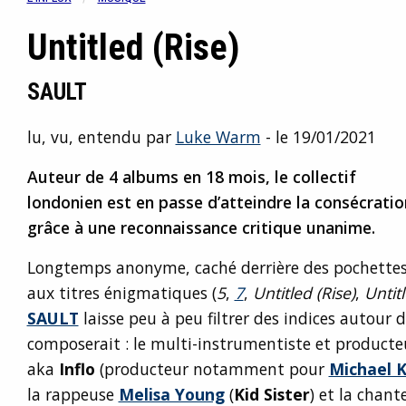
Untitled (Rise)
SAULT
lu, vu, entendu par
Luke Warm
- le 19/01/2021
Auteur de 4 albums en 18 mois, le collectif
londonien est en passe d’atteindre la consécratio
grâce à une reconnaissance critique unanime.
Longtemps anonyme, caché derrière des pochette
aux titres énigmatiques (
5
,
7
,
Untitled (Rise)
,
Untitl
SAULT
laisse peu à peu filtrer des indices autour 
composerait : le multi-instrumentiste et product
aka
Inflo
(producteur notamment pour
Michael 
la rappeuse
Melisa Young
(
Kid Sister
) et la chan