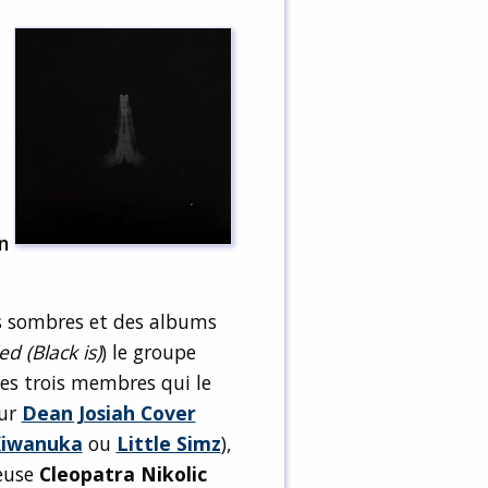
n
s sombres et des albums
ed (Black is)
) le groupe
des trois membres qui le
eur
Dean Josiah Cover
Kiwanuka
ou
Little Simz
),
teuse
Cleopatra Nikolic