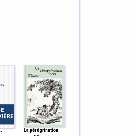
La pérégrination
 -