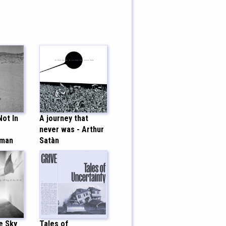
ot In
A journey that
never was - Arthur
gman
Satàn
e Sky
Tales of