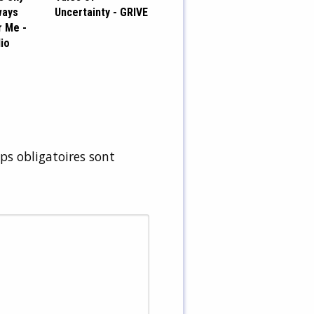
ways
Uncertainty - GRIVE
r Me -
io
s obligatoires sont