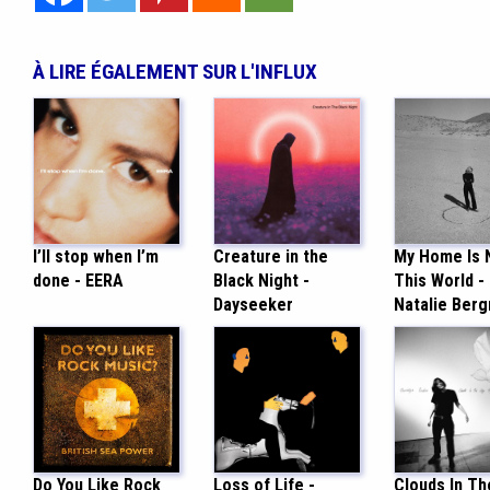
À LIRE ÉGALEMENT SUR L'INFLUX
I’ll stop when I’m
Creature in the
My Home Is N
done - EERA
Black Night -
This World -
Dayseeker
Natalie Ber
Do You Like Rock
Loss of Life -
Clouds In Th