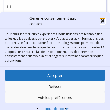
Enregistrer mon nom, mon e-mail et mon site dans le
Gérer le consentement aux
navigateur pour mon prochain commentaire.
cookies
Pour offrir les meilleures expériences, nous utilisons des technologies
telles que les cookies pour stocker et/ou accéder aux informations des
appareils. Le fait de consentir à ces technologies nous permettra de
traiter des données telles que le comportement de navigation ou les ID
uniques sur ce site. Le fait de ne pas consentir ou de retirer son
consentement peut avoir un effet négatif sur certaines caractéristiques
Contact
et fonctions.
Bibliothèque municipale de
Accepter
Lyon
30 Boulevard Vivier-Merle
Refuser
69431 Lyon Cedex 03
Voir les préférences
Téléphone
04 78 62 18 00
Contacter le comité éditorial
Politique de cookies