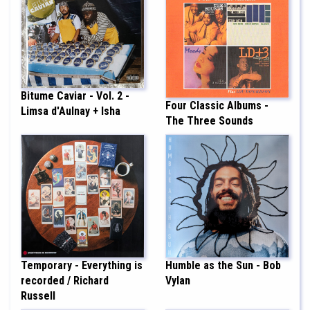
Bitume Caviar - Vol. 2 -
Four Classic Albums -
Limsa d'Aulnay + Isha
The Three Sounds
Humble as the Sun - Bob
Temporary - Everything is
Vylan
recorded / Richard
Russell