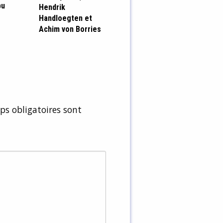
pu
Hendrik
Handloegten et
Achim von Borries
s obligatoires sont