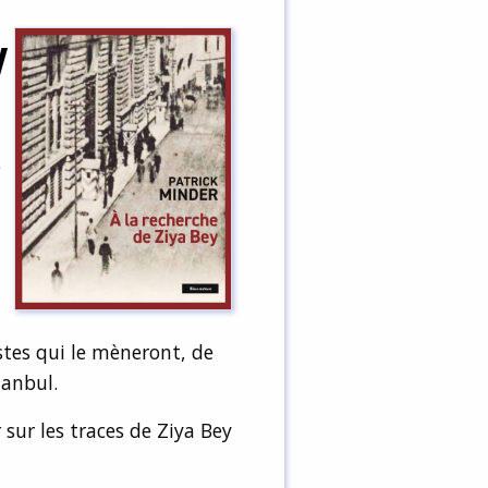
y
5
stes qui le mèneront, de
tanbul.
 sur les traces de Ziya Bey