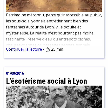
Patrimoine méconnu, parce qu’inaccessible au public,
les sous-sols lyonnais entretiennent bien des
fantasmes autour de Lyon, ville occulte et
mystérieuse. La réalité n'est pourtant pas moins
fascinante : réserve d'eau ou entrepôts cachés,
chausse-trappes ou passages secrets, tunnels
Continuer la lecture
-
25 min
d'évasion ou caves labyrinthiques d'abbayes, ces
vestiges en creux témoignent d'une histoire « en
coulisses » de la ville. Une bonne raison de se
mobiliser pour la sauvegarde de ce patrimoine
01/08/2016
aujourd'hui encore menacé par des projets
L’ésotérisme social à Lyon
immobiliers.