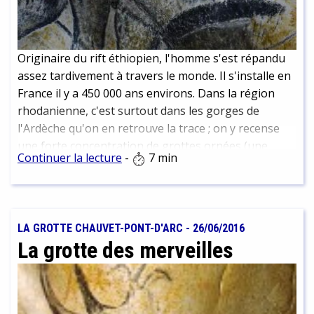
Originaire du rift éthiopien, l'homme s'est répandu
assez tardivement à travers le monde. Il s'installe en
France il y a 450 000 ans environs. Dans la région
rhodanienne, c'est surtout dans les gorges de
l'Ardèche qu'on en retrouve la trace ; on y recense
une forte concentration de grottes ornées (une
Continuer la lecture
-
7 min
vingtaine aujourd'hui) sur un territoire d'à peine 30
km de long.
LA GROTTE CHAUVET-PONT-D'ARC
-
26/06/2016
La grotte des merveilles