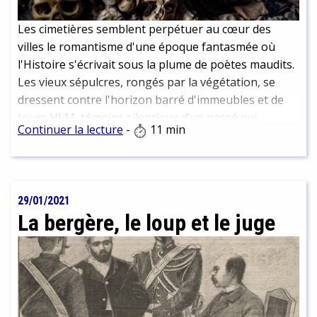
Les cimetières semblent perpétuer au cœur des
villes le romantisme d'une époque fantasmée où
l'Histoire s'écrivait sous la plume de poètes maudits.
Les vieux sépulcres, rongés par la végétation, se
dressent contre l'horizon barré d'immeubles et de
tours HLM, témoins silencieux d’un passé qui
Continuer la lecture
-
11 min
s'acharne à exister encore un peu. Autour d'eux, les
allées ombragées tracent les méandres d’une ville
miniature abandonnée. Ici, le promeneur est peu à
peu gagné par un sentiment d'abandon, comme si le
29/01/2021
temps en ces murs avait cessé de s'écouler. Pourtant
La bergère, le loup et le juge
ces tombeaux immémoriaux, il a bien fallu les
creuser, et ces croix de pierre les dresser. Les
cimetières ont nécessairement une histoire...