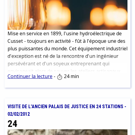
Mise en service en 1899, l'usine hydroélectrique de
Cusset - toujours en activité - fût à l'époque une des
plus puissantes du monde. Cet équipement industriel
d'exception est né de la rencontre d'un ingénieur
persévérant et d'un soyeux entreprenant qui
envisageait alors de sauver les ateliers artisanaux
Continuer la lecture
-
24 min
des canuts par la motorisation électrique de leurs
métiers ...
VISITE DE L'ANCIEN PALAIS DE JUSTICE EN 24 STATIONS
-
02/02/2012
24