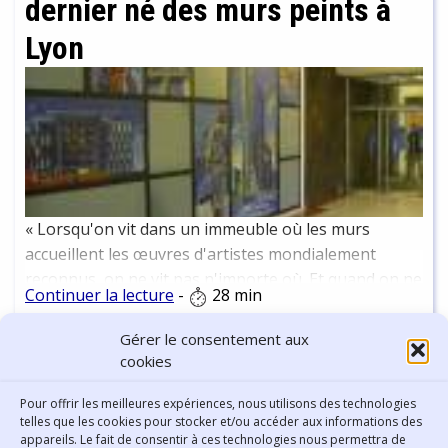
dernier né des murs peints à
siècle, par exemple, l'acheteur d'un lot sur lequel
débordait la nef de la chapelle en utilisa les pierres
Lyon
pour construire sa maison, la sectionnant au niveau
du transept. Aujourd'hui la chapelle, classée
monument historique est protégée de telles avanies,
mais son état de précarité ne permet plus qu'on y
célèbre d'offices.
« Lorsqu'on vit dans un immeuble où les murs
accueillent les œuvres d'artistes mondialement
reconnus, on ne vit pas n'importe où. Et quand on ne
Continuer la lecture
-
28 min
vit pas n'importe où, on n'est pas n'importe qui. Et ça
c'est une forme de vraie reconnaissance sociale »
Gérer le consentement aux
Gilbert Coudène, directeur de la Cité de la création.
cookies
Lu, vu, entendu
Pour offrir les meilleures expériences, nous utilisons des technologies
Cet auteur n'a pas encore écrit de "Lu, vu, entendu".
telles que les cookies pour stocker et/ou accéder aux informations des
appareils. Le fait de consentir à ces technologies nous permettra de