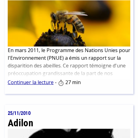
En mars 2011, le Programme des Nations Unies pour
l'Environnement (PNUE) a émis un rapport sur la
disparition des abeilles. Ce rapport témoigne d'une
préoccupation grandissante de la part de nos
institutions gouvernantes pour un problème aux
Continuer la lecture
-
27 min
ramifications bien plus dramatiques qu'on ne
l'imagine en général. La disparition des abeilles
porterait un coup sévère à la biodiversité.
25/11/2010
Adilon