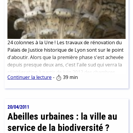
24 colonnes à la Une ! Les travaux de rénovation du
Palais de Justice historique de Lyon sont sur le point
d'aboutir. Alors que la première phase s'est achevée
depuis presque deux ans, c'est l'aile sud qui verra la
réintégration à partir de juin 2012 des chambres
Continuer la lecture
-
39 min
civile, commerciale et sociale actuellement installés
Cours Lafayette. Malgré le déménagement des
instances judiciaires à la Part-Dieu, le centre
historique de la Justice à Lyon a encore de beaux
20/04/2011
jours devant lui...
Abeilles urbaines : la ville au
service de la biodiversité ?