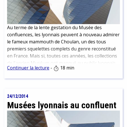
Au terme de la lente gestation du Musée des
confluences, les lyonnais peuvent à nouveau admirer
le fameux mammouth de Choulan, un des tous
premiers squelettes complets du genre reconstitué
en France. Mais si, toutes ces années, les collections
de l'ancien Muséum ont manqué au public lyonnais,
Continuer la lecture
-
18 min
elles n'ont pas été négligées pour autant : un
Centre
de conservation et d'étude des collections
, créé
pour l'occasion en 2002, les a hébergées dans des
conditions de conservation qu'elles n'avaient jamais
24/12/2014
connues dans l'ancienne patinoire qui hébergeait le
Musées lyonnais au confluent
musée. Surtout, elles furent l'objet d'études et de
référencement à l'origine de nombreuses
publications. Et puis, elles se sont accrues : parmi les
plus impressionnantes acquisitions depuis la