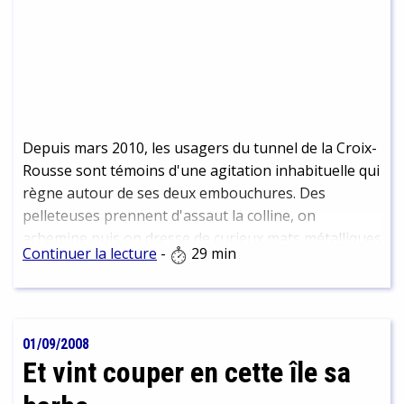
Depuis mars 2010, les usagers du tunnel de la Croix-
Rousse sont témoins d'une agitation inhabituelle qui
règne autour de ses deux embouchures. Des
pelleteuses prennent d'assaut la colline, on
achemine puis on dresse de curieux mats métalliques
Continuer la lecture
-
29 min
dans la roche découverte, et jour après jour se
dessine contre la paroi l'arche circulaire d'un second
tube distant du premier tunnel d'une vingtaine de
mètres tout au plus. C'est que se précise enfin les
01/09/2008
premières esquisses d'un des ouvrages les plus
Et vint couper en cette île sa
importants du second mandat de l'actuel maire de
Lyon : le percement d'un tunnel d'évacuation au