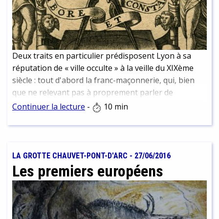
Deux traits en particulier prédisposent Lyon à sa
réputation de « ville occulte » à la veille du XIXème
siècle : tout d'abord la franc-maçonnerie, qui, bien
que ne relevant pas à proprement parler de
l’occultisme, a constitué à Lyon un creuset où les
Continuer la lecture
-
10 min
mouvements ésotériques ont pu s’épanouir. Et
d'autre part l'un de ses riches négociants en soie,
destiné à devenir une figure fondamentale du
XIXème ésotérique, Jean-Baptiste Willermoz.
LA GROTTE CHAUVET-PONT-D'ARC
-
27/06/2016
Les premiers européens