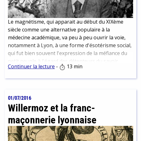
Le magnétisme, qui apparait au début du XIXème
siècle comme une alternative populaire à la
médecine académique, va peu à peu ouvrir la voie,
notamment à Lyon, à une forme d'ésotérisme social,
qui fut bien souvent l'expression de la méfiance du
petit peuple à l'égard des détenteurs du savoir
Continuer la lecture
-
13 min
officiel.
01/07/2016
Willermoz et la franc-
maçonnerie lyonnaise