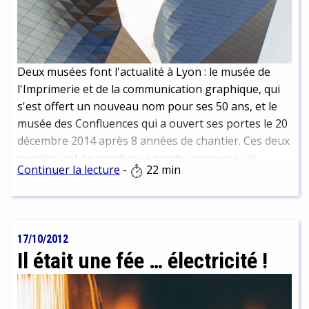
fermeture du Muséum, on compte un squelette de
camarasaurus
, mais ce sont bien toutes les
collections qui ont continué à se développer en
coulisse.
Deux musées font l'actualité à Lyon : le musée de
l'Imprimerie et de la communication graphique, qui
s'est offert un nouveau nom pour ses 50 ans, et le
musée des Confluences qui a ouvert ses portes le 20
décembre 2014 après 8 années de chantier. Ces deux
musées ont de nombreux points communs : ils
Continuer la lecture
-
22 min
s'intéressent à l'histoire des sciences et des
techniques, ils ont de fortes racines à Lyon, et ils
témoignent d'un nouvel âge muséographique.
17/10/2012
Il était une fée … électricité !