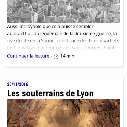
Aussi incroyable que cela puisse sembler
aujourd’hui, au lendemain de la deuxième guerre, la
rive droite de la Saône, constituée des trois quartiers
emblématisés par leur église : Saint Georges, Saint
Jean et Saint Paul, n’est alors qu’une zone d’habitats
Continuer la lecture
-
14 min
populaires et insalubres, aux rues sinueuses et
étroites où le soleil ne pénètre jamais.
25/11/2016
Les souterrains de Lyon