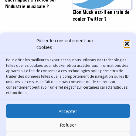
l'industrie musicale ?
Elon Musk est-il en train de
couler Twitter ?
PARTAGER CET ARTICLE
Gérer le consentement aux
cookies
Pour offrir les meilleures expériences, nous utilisons des technologies
telles que les cookies pour stocker et/ou accéder aux informations des
appareils. Le fait de consentir à ces technologies nous permettra de
traiter des données telles que le comportement de navigation ou les ID
uniques sur ce site. Le fait de ne pas consentir ou de retirer son
consentement peut avoir un effet négatif sur certaines caractéristiques
Contact
et fonctions.
Bibliothèque municipale de
Accepter
Lyon
30 Boulevard Vivier-Merle
Refuser
69431 Lyon Cedex 03