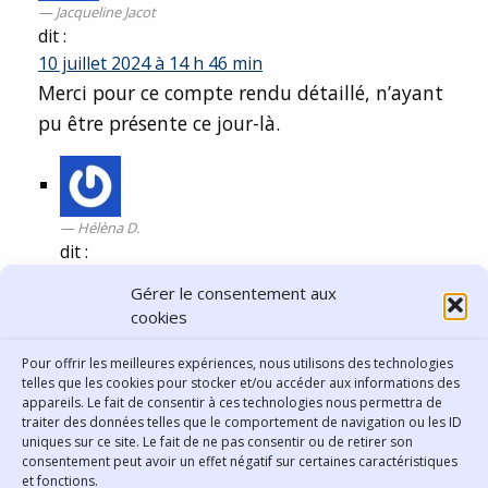
Jacqueline Jacot
dit :
10 juillet 2024 à 14 h 46 min
Merci pour ce compte rendu détaillé, n’ayant
pu être présente ce jour-là.
Hélèna D.
dit :
10 juillet 2024 à 15 h 06 min
Gérer le consentement aux
Merci ! A bientôt !
cookies
Comments are closed.
Pour offrir les meilleures expériences, nous utilisons des technologies
telles que les cookies pour stocker et/ou accéder aux informations des
appareils. Le fait de consentir à ces technologies nous permettra de
traiter des données telles que le comportement de navigation ou les ID
uniques sur ce site. Le fait de ne pas consentir ou de retirer son
consentement peut avoir un effet négatif sur certaines caractéristiques
Contact
et fonctions.