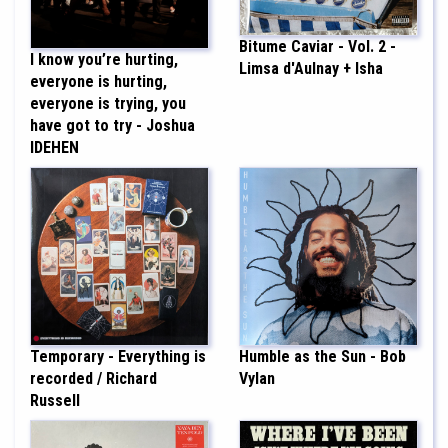
Bitume Caviar - Vol. 2 -
I know you’re hurting,
Limsa d'Aulnay + Isha
everyone is hurting,
everyone is trying, you
have got to try - Joshua
IDEHEN
Humble as the Sun - Bob
Temporary - Everything is
Vylan
recorded / Richard
Russell