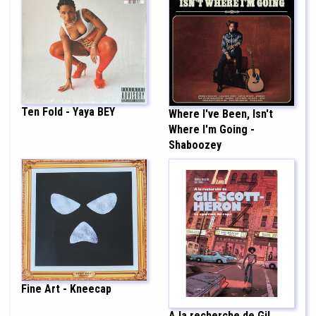
Ten Fold - Yaya BEY
Where I've Been, Isn't
Where I'm Going -
Shaboozey
Fine Art - Kneecap
A la recherche de Gil