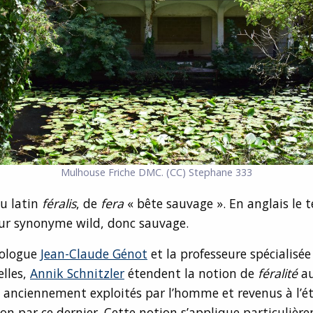
Mulhouse Friche DMC. (CC) Stephane 333
du latin
féralis
, de
fera
« bête sauvage ». En anglais le 
ur synonyme wild, donc sauvage.
cologue
Jean-Claude Génot
et la professeure spécialisée
elles,
Annik Schnitzler
étendent la notion de
féralité
a
 anciennement exploités par l’homme et revenus à l’é
n par ce dernier. Cette notion s’applique particulièr