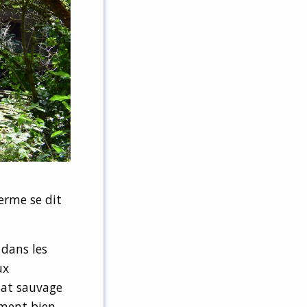
terme se dit
 dans les
ux
tat sauvage
ement bien