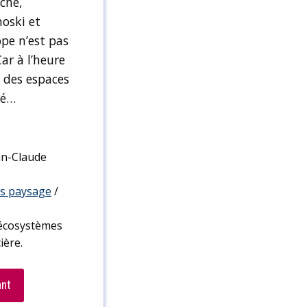
che,
noski et
pe n’est pas
ar à l’heure
à des espaces
té…
ean-Claude
os paysage
/
 écosystèmes
ière.
ant