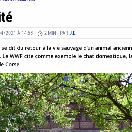
ité
04/2021 À 14:58
-
2 MIN
- PAR
J.E.
 se dit du retour à la vie sauvage d’un animal ancie
 Le WWF cite comme exemple le chat domestique, l
de Corse.