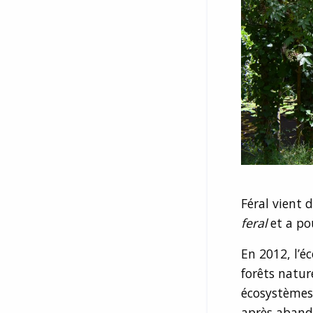
Féral vient 
feral
et a po
En 2012, l’é
forêts natur
écosystèmes
après abando