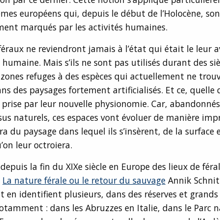
mes européens qui, depuis le début de l’Holocène, son
ment marqués par les activités humaines.
féraux ne reviendront jamais à l’état qui était le leur 
humaine. Mais s’ils ne sont pas utilisés durant des sièc
 zones refuges à des espèces qui actuellement ne trou
ans des paysages fortement artificialisés. Et ce, quelle 
n prise par leur nouvelle physionomie. Car, abandonnés
sus naturels, ces espaces vont évoluer de manière impr
a du paysage dans lequel ils s’insèrent, de la surface
’on leur octroiera.
depuis la fin du XIXe siècle en Europe des lieux de féra
e
La nature férale ou le retour du sauvage
Annik Schnitz
 en identifient plusieurs, dans des réserves et grands
tamment : dans les Abruzzes en Italie, dans le Parc n