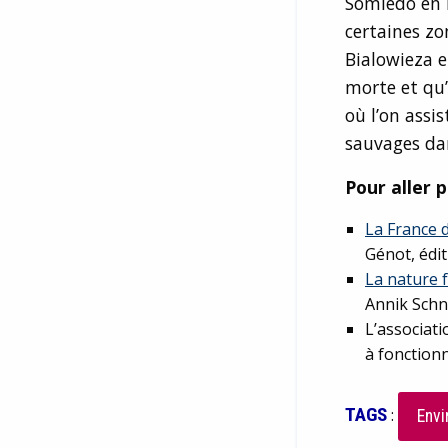
Somiedo en E
certaines zo
Bialowieza 
morte et qu’
où l’on assi
sauvages dan
Pour aller p
La France de
Génot, édi
La nature 
Annik Schn
L’associat
à fonction
TAGS
:
Envi