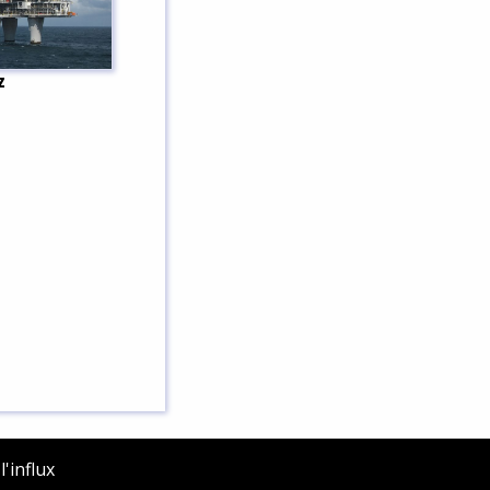
z
'influx