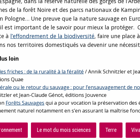
spagne, dans la réserve naturelle des gorges de l’Ardè
nes de la forêt Noire et des parcs nationaux de Kampi
en Pologne… Une preuve que la nature sauvage en Euro
il est important de le savoir pour mieux la protéger. C
ste à
l’effondrement de la biodiversité
, faire une place 
s nos territoires domestiqués va devenir une nécessi
lus loin
s friches : de la ruralité à la féralité
/ Annik Schnitzler et J
tions Quae
férale ou le retour du sauvage : pour l’ensauvagement de n
itzler et Jean-Claude Génot, éditions Jouvence
ion
Forêts Sauvages
qui a pour vocation la préservation des
nement naturel notamment en s’en assurant la maîtrise fonc
ronnement
Le mot du mois sciences
Terre
Viv