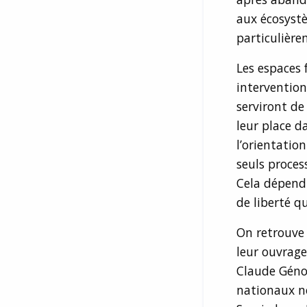
aux écosystè
particulière
Les espaces 
intervention 
serviront de
leur place d
l’orientatio
seuls proces
Cela dépendr
de liberté qu
On retrouve 
leur ouvrag
Claude Génot
nationaux no