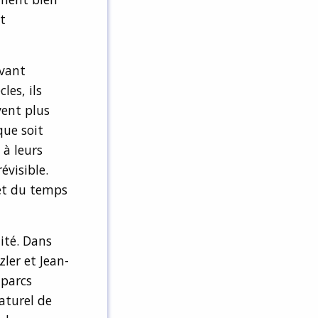
t
avant
les, ils
vent plus
que soit
 à leurs
évisible.
 et du temps
lité. Dans
ler et Jean-
 parcs
aturel de