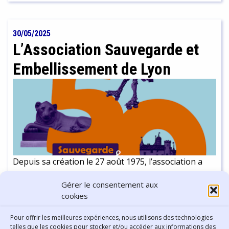
nuls et 41 victoires pour Sarah. C'est ici l'occasion de
revenir avec elle sur son parcours et sa passion.
30/05/2025
L’Association Sauvegarde et
Embellissement de Lyon
Depuis sa création le 27 août 1975, l’association a
joué un rôle majeur dans la défense et la mise en
Gérer le consentement aux
valeur des richesses architecturales et culturelles de
cookies
la capitale des Gaules. Son action s’inscrit dans un
réseau plus large d’associations et de structures
Continuer la lecture
-
16 min
Pour offrir les meilleures expériences, nous utilisons des technologies
engagées dans la préservation du patrimoine mais
telles que les cookies pour stocker et/ou accéder aux informations des