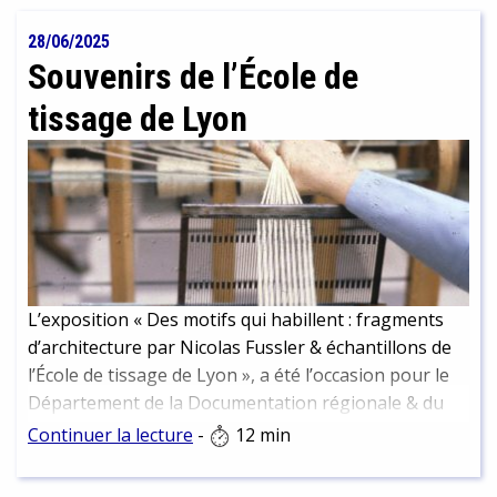
28/06/2025
Souvenirs de l’École de
tissage de Lyon
L’exposition « Des motifs qui habillent : fragments
d’architecture par Nicolas Fussler & échantillons de
l’École de tissage de Lyon », a été l’occasion pour le
Département de la Documentation régionale & du
Dépôt légal de mettre un coup de projecteur sur
Continuer la lecture
-
12 min
l’École de tissage et sa bibliothèque, dont la BmL
conserve une partie des collections. Visites,