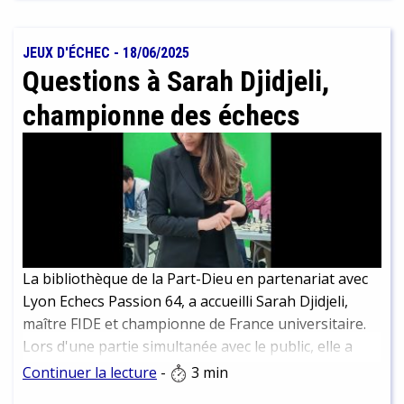
continuer à les déguster plus tard. Nous vous en
présentons un petit échantillon ici. Attention
cependant à ne pas trop plonger dans un chapitre
JEUX D'ÉCHEC
-
18/06/2025
passionnant et en ressortir trois arrêts plus loin que
Questions à Sarah Djidjeli,
votre destination ! Nous parlons d’expérience…
championne des échecs
La bibliothèque de la Part-Dieu en partenariat avec
Lyon Echecs Passion 64, a accueilli Sarah Djidjeli,
maître FIDE et championne de France universitaire.
Lors d'une partie simultanée avec le public, elle a
affronté 44 joueuses et joueurs. Résultat final, alors
Continuer la lecture
-
3 min
que toutes les parties n'étaient pas terminées : 3