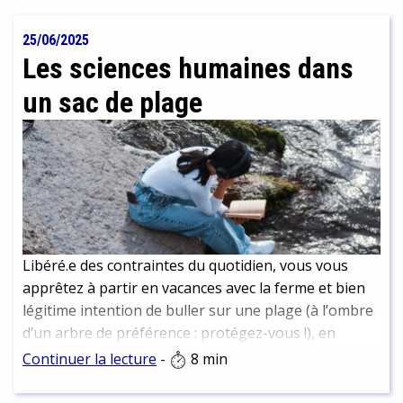
rencontres, recherche d’archives ont permis de
reconstituer son histoire et d’en faire un portrait
25/06/2025
vivant que nous vous livrons ici.
Les sciences humaines dans
un sac de plage
Libéré.e des contraintes du quotidien, vous vous
apprêtez à partir en vacances avec la ferme et bien
légitime intention de buller sur une plage (à l’ombre
d’un arbre de préférence : protégez-vous !), en
dégainant un roman bien dépaysant… Et si la période
Continuer la lecture
-
8 min
estivale était plutôt l’occasion de prendre du recul
sur la société et le monde tels qu’ils vont. Si c’était en