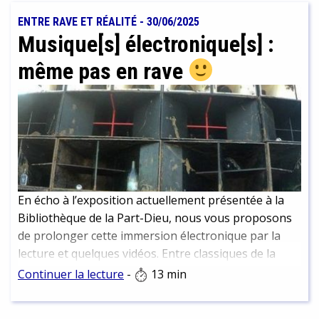
ENTRE RAVE ET RÉALITÉ
-
30/06/2025
Musique[s] électronique[s] :
même pas en rave
En écho à l’exposition actuellement présentée à la
Bibliothèque de la Part-Dieu, nous vous proposons
de prolonger cette immersion électronique par la
lecture et quelques vidéos. Entre classiques de la
culture électro et nouvelles perspectives.
Continuer la lecture
-
13 min