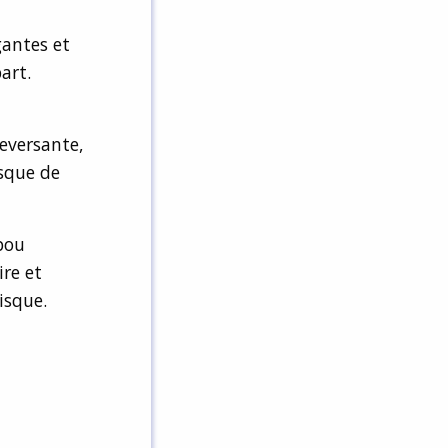
gantes et
art.
leversante,
sque de
bou
re et
isque.