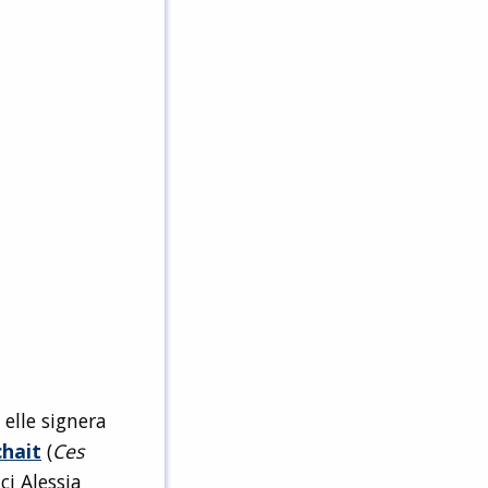
 elle signera
chait
(
Ces
 Ici Alessia