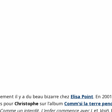
ement il y a du beau bizarre chez
Elisa Point
. En 2001
es pour
Christophe
sur l’album
Comm’si la terre pen
Comme un interdit, L’enfer commence avec L
et
Voir
).