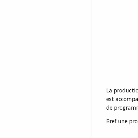
La productio
est accompag
de programm
Bref une pro