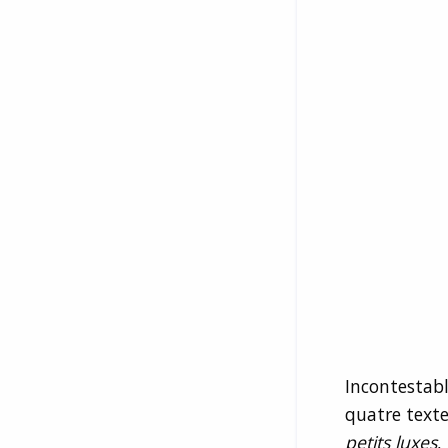
Incontestabl
quatre text
petits luxes
,