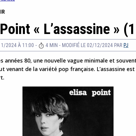
IR
 Point « L’assassine » (
11/2024 À 11:00
-
4 MIN
-
MODIFIÉ LE 02/12/2024
PAR
PJ
s années 80, une nouvelle vague minimale et souvent
out venant de la variété pop française. L’assassine est 
t.