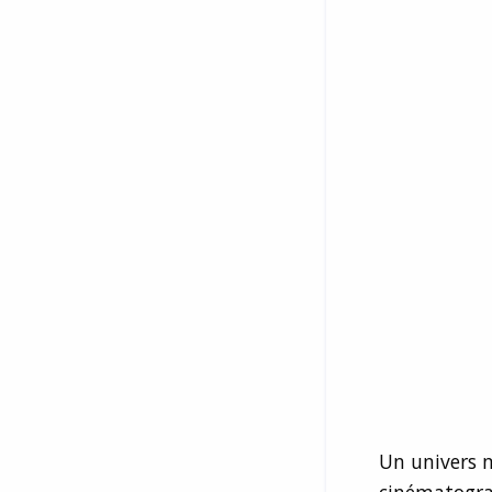
Un univers m
cinématogra