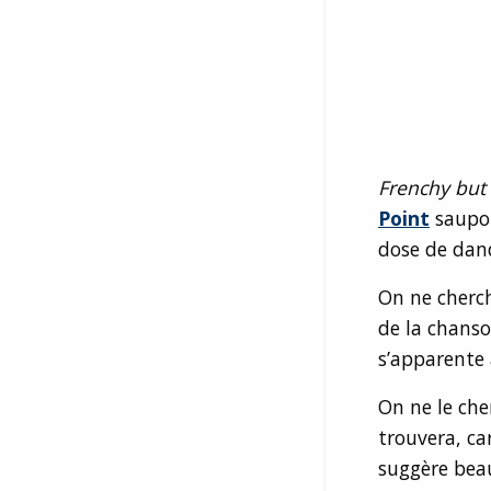
Frenchy but 
Point
saupou
dose de dan
On ne cherch
de la chans
s’apparente
On ne le che
trouvera, ca
suggère bea