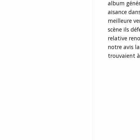
album génére
aisance dans
meilleure ve
scène ils dé
relative ren
notre avis l
trouvaient à