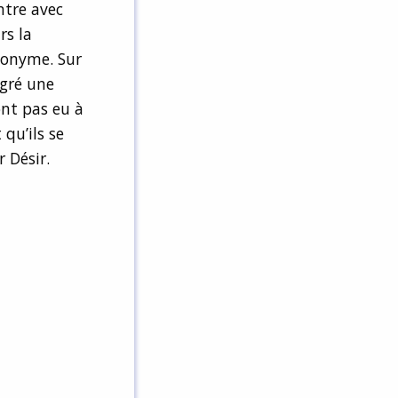
ntre avec
rs la
éponyme. Sur
lgré une
ont pas eu à
qu’ils se
 Désir.