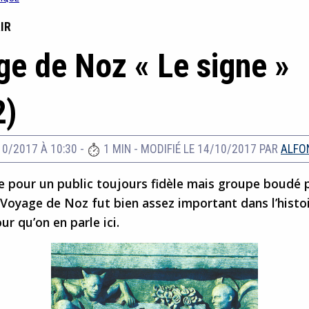
IR
e de Noz « Le signe »
2)
10/2017 À 10:30
-
1 MIN
-
MODIFIÉ LE 14/10/2017
PAR
ALFO
e pour un public toujours fidèle mais groupe boudé p
 Voyage de Noz fut bien assez important dans l’histo
ur qu’on en parle ici.