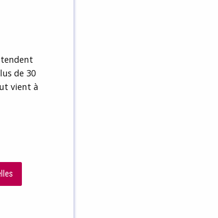
ttendent
lus de 30
ut vient à
lles