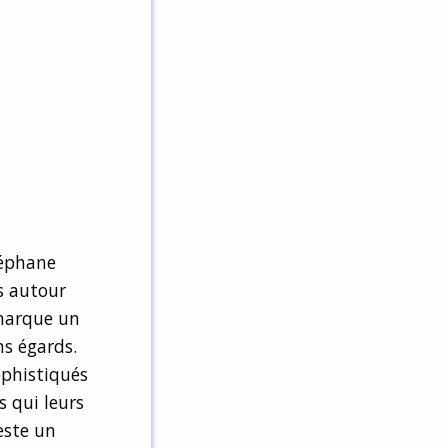
téphane
s autour
 marque un
ns égards.
ophistiqués
s qui leurs
este un