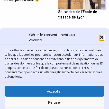
Souvenirs de l'École de
tissage de Lyon
PARTAGER CET ARTICLE
Gérer le consentement aux
cookies
Pour offrir les meilleures expériences, nous utilisons des technologies
telles que les cookies pour stocker et/ou accéder aux informations des
appareils. Le fait de consentir à ces technologies nous permettra de
traiter des données telles que le comportement de navigation ou les ID
uniques sur ce site. Le fait de ne pas consentir ou de retirer son
consentement peut avoir un effet négatif sur certaines caractéristiques
Contact
et fonctions.
Bibliothèque municipale de
Accepter
Lyon
30 Boulevard Vivier-Merle
Refuser
69431 Lyon Cedex 03