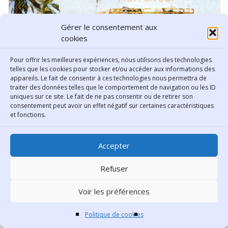
Gérer le consentement aux
cookies
Pour offrir les meilleures expériences, nous utilisons des technologies
telles que les cookies pour stocker et/ou accéder aux informations des
appareils. Le fait de consentir à ces technologies nous permettra de
traiter des données telles que le comportement de navigation ou les ID
uniques sur ce site. Le fait de ne pas consentir ou de retirer son
consentement peut avoir un effet négatif sur certaines caractéristiques
Liberté mom sa bop (2021)
et fonctions.
Jean Gomis alias
Sir Jean
est né à Dakar. Installé à
Lyon depuis le début des années 1990 il sera
Accepter
pendant trente ans de toutes les expériences
musicales avec ces groupes les plus notables du
Refuser
patchwork musical lyonnais :
Crazy skankers
(ska),
Voir les préférences
Meï Teï shô
(afro-dub) ou encore
Le Peuple de
l’herbe
. En 2016 il s’adjoint les services d’un brass
Politique de cookies
band rhône-alpin appelé
NMB Afrobeat