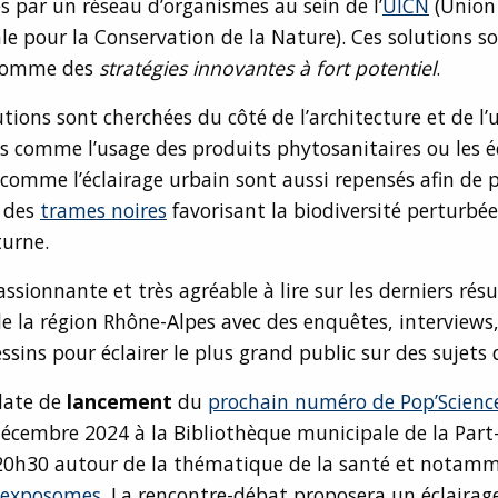
s par un réseau d’organismes au sein de l’
UICN
(Union
le pour la Conservation de la Nature). Ces solutions s
 comme des
stratégies innovantes à fort potentiel
.
utions sont cherchées du côté de l’architecture et de l
es comme l’usage des produits phytosanitaires ou les
comme l’éclairage urbain sont aussi repensés afin de 
 des
trames noires
favorisant la biodiversité perturbée
turne.
ssionnante et très agréable à lire sur les derniers résu
e la région Rhône-Alpes avec des enquêtes, interviews
ssins pour éclairer le plus grand public sur des sujets d
 date de
lancement
du
prochain numéro de Pop’Scienc
écembre 2024 à la Bibliothèque municipale de la Part-
20h30 autour de la thématique de la santé et notam
exposomes
. La rencontre-débat proposera un éclairage