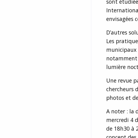
sont étudiée
Internationa
envisagées
D’autres sol
Les pratiqu
municipaux 
notamment
lumière noc
Une revue pa
chercheurs d
photos et de
A noter : la
mercredi 4 d
de 18h30 à 
concept des