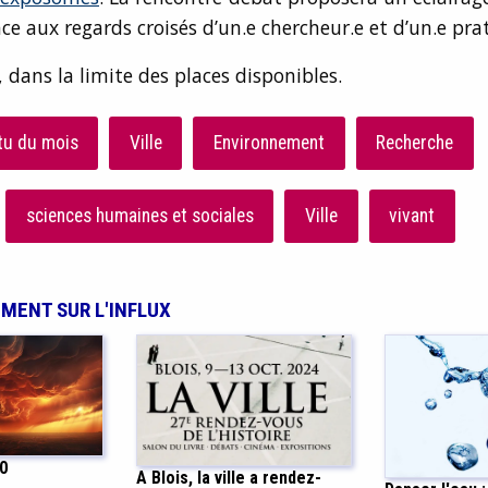
ce aux regards croisés d’un.e chercheur.e et d’un.e prat
, dans la limite des places disponibles.
tu du mois
Ville
Environnement
Recherche
sciences humaines et sociales
Ville
vivant
EMENT SUR L'INFLUX
0
A Blois, la ville a rendez-