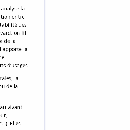
analyse la
tion entre
tabilité des
vard, on lit
e de la
l apporte la
de
ts d’usages.
ales, la
 ou de la
 au vivant
eur,
…). Elles