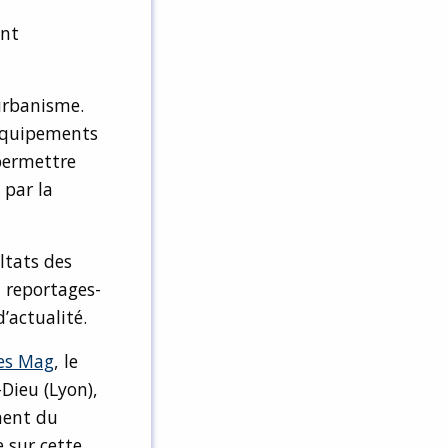
ont
’urbanisme.
 équipements
permettre
 par la
ltats des
, reportages-
’actualité.
es Mag
, le
Dieu (Lyon),
ment du
 sur cette