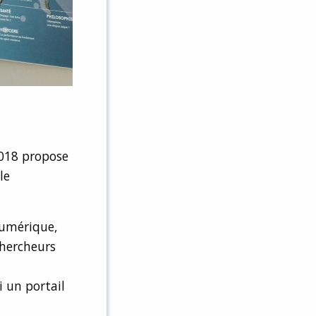
2018 propose
le
numérique,
chercheurs
i un portail