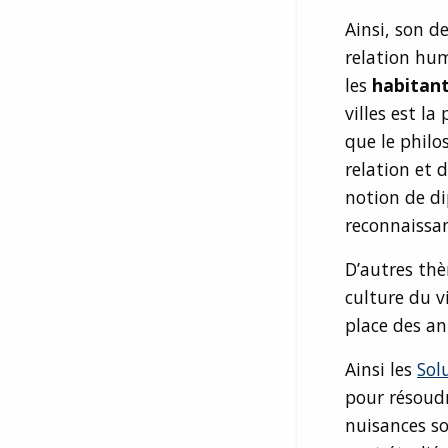
Ainsi, son 
relation hu
les
habitan
villes est la
que le philo
relation et 
notion de di
reconnaissan
D’autres th
culture du vi
place des an
Ainsi les
Sol
pour résoud
nuisances so