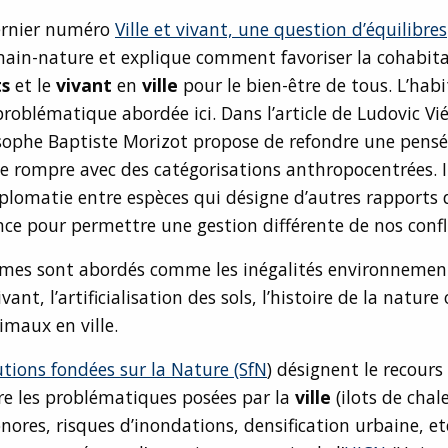
dernier numéro
Ville et vivant, une question d’équilibre
s
main-nature et explique comment favoriser la cohabita
ts
et le
vivant
en
ville
pour le bien-être de tous. L’habi
 problématique abordée ici. Dans l’article de Ludovic Vié
sophe Baptiste Morizot propose de refondre une pensé
de rompre avec des catégorisations anthropocentrées. I
plomatie entre espèces qui désigne d’autres rapports 
ce pour permettre une gestion différente de nos confli
èmes sont abordés comme les inégalités environnement
vant, l’artificialisation des sols, l’histoire de la nature
imaux en ville.
utions fondées sur la Nature (SfN
) désignent le recours
re les problématiques posées par la
ville
(ilots de chal
nores, risques d’inondations, densification urbaine, etc