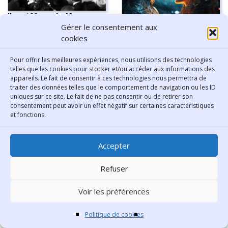
Il y a 100 ans, le 23
Gérer le consentement aux
novembre 1924 soit dix ans
cookies
après sa mort, Jean Jaurès
entrait au Panthéon
Pour offrir les meilleures expériences, nous utilisons des technologies
telles que les cookies pour stocker et/ou accéder aux informations des
Découvrez la Romantasy :
appareils. Le fait de consentir à ces technologies nous permettra de
notre liste de coups de
traiter des données telles que le comportement de navigation ou les ID
cœur pour l'été
uniques sur ce site. Le fait de ne pas consentir ou de retirer son
consentement peut avoir un effet négatif sur certaines caractéristiques
et fonctions.
Accepter
Refuser
Musique[s] électronique[s] :
même pas en rave
Voir les préférences
Souvenirs de l'École de
Politique de cookies
tissage de Lyon