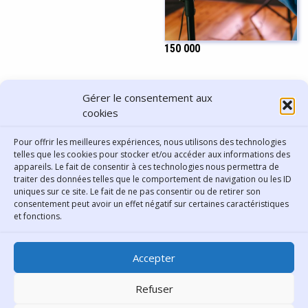
150 000
PARTAGER CET ARTICLE
Gérer le consentement aux
cookies
Pour offrir les meilleures expériences, nous utilisons des technologies
telles que les cookies pour stocker et/ou accéder aux informations des
appareils. Le fait de consentir à ces technologies nous permettra de
traiter des données telles que le comportement de navigation ou les ID
uniques sur ce site. Le fait de ne pas consentir ou de retirer son
consentement peut avoir un effet négatif sur certaines caractéristiques
Contact
et fonctions.
Bibliothèque municipale de
Accepter
Lyon
30 Boulevard Vivier-Merle
Refuser
69431 Lyon Cedex 03