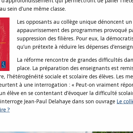
s d’approfondissement qui permettront de palier l’hét
au sein d’une même classe.
Les opposants au collège unique dénoncent un
appauvrissement des programmes provoqué pa
suppression des filières. Pour eux, la démocrati
qu’un prétexte à réduire les dépenses d’enseig
La réforme rencontre de grandes difficultés da
place. La préparation des enseignants est remi
re, l’hétérogénéité sociale et scolaire des élèves. Les m
eurtent à une interrogation : « Peut-on vraiment rép
’un élève en se contentant d’évoquer la difficulté scolai
, interroge Jean-Paul Delahaye dans son ouvrage
Le col
ire ?