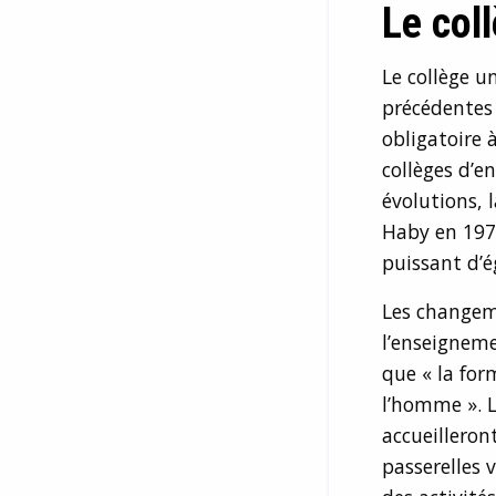
Le col
Le collège u
précédentes :
obligatoire 
collèges d’e
évolutions, 
Haby en 197
puissant d’ég
Les changem
l’enseigneme
que « la for
l’homme ». La
accueilleron
passerelles 