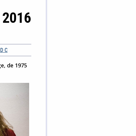
e 2016
D C
ge, de 1975