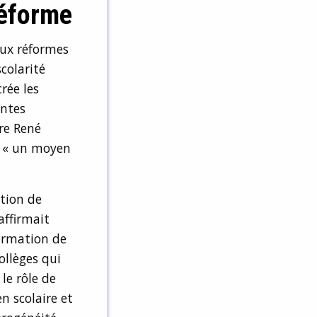
réforme
eux réformes
scolarité
rée les
entes
tre René
e « un moyen
tion de
affirmait
formation de
collèges qui
le rôle de
n scolaire et