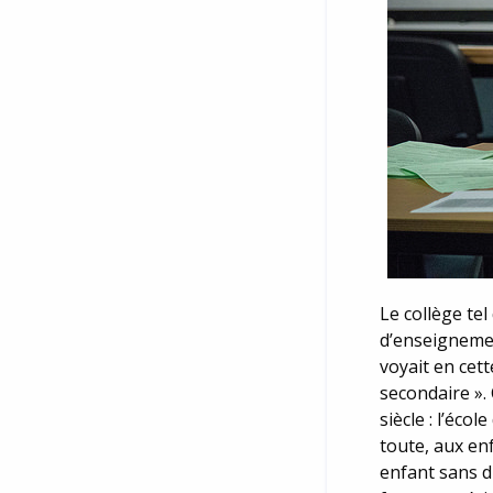
Le collège te
d’enseignemen
voyait en cett
secondaire ».
siècle : l’éco
toute, aux en
enfant sans d