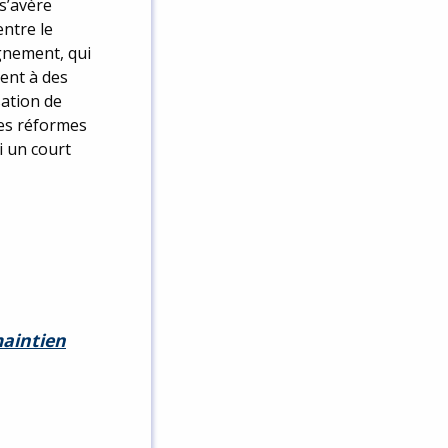
 s’avère
entre le
ignement, qui
ment à des
sation de
des réformes
i un court
maintien