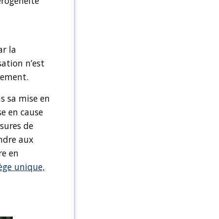
érogénéité
r la
sation n’est
nement.
ns sa mise en
se en cause
esures de
ondre aux
re en
lège unique,