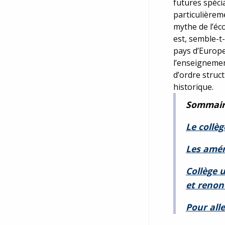
futures spécia
particulièreme
mythe de l’éc
est, semble-t-
pays d’Europe
l’enseignemen
d’ordre struct
historique.
Sommair
Le collèg
Les amén
Collège 
et reno
Pour alle