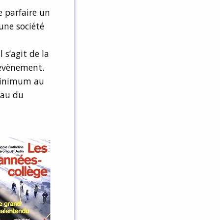
e parfaire un
une société
 s’agit de la
Chevènement.
 minimum au
eau du