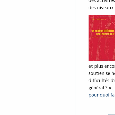
des activité
des niveaux 
et plus enco
soutien se h
difficultés d
général ? » 
pour quoi fa