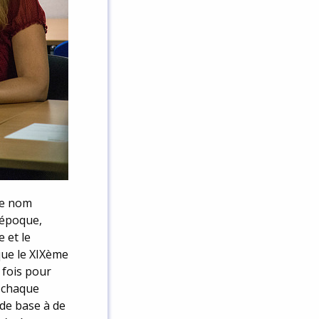
le nom
’époque,
 et le
que le XIXème
e fois pour
à chaque
 de base à de