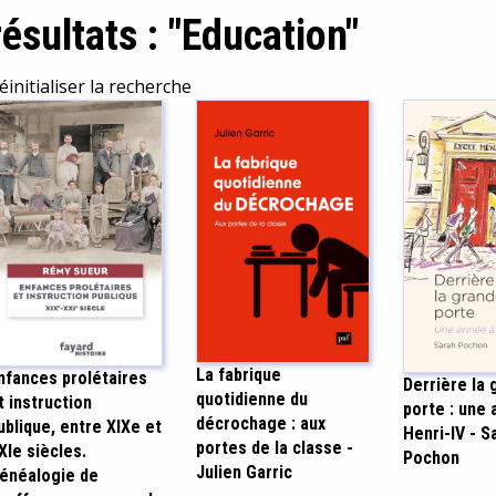
résultats : "Education"
éinitialiser la recherche
La fabrique
nfances prolétaires
Derrière la 
quotidienne du
t instruction
porte : une 
décrochage : aux
ublique, entre XIXe et
Henri-IV - S
portes de la classe -
XIe siècles.
Pochon
Julien Garric
énéalogie de