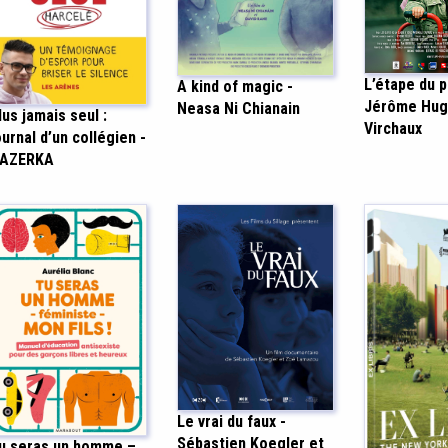
L’étape du p
A kind of magic -
Jérôme Hug
Neasa Ni Chianain
lus jamais seul :
Virchaux
ournal d’un collégien -
AZERKA
Le vrai du faux -
Sébastien Koegler et
u seras un homme –