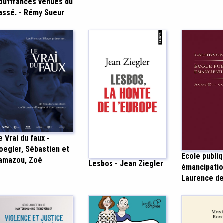
ouffrances venues du
assé. - Rémy Sueur
e Vrai du faux -
oegler, Sébastien et
Ecole publiq
amazou, Zoé
Lesbos - Jean Ziegler
émancipatio
Laurence d