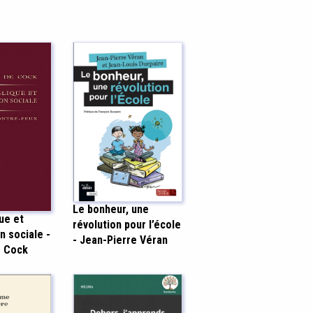
Le bonheur, une
ue et
révolution pour l’école
n sociale -
- Jean-Pierre Véran
e Cock