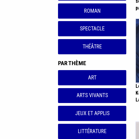
s
p
ROMAN
SPECTACLE
THÉÂTRE
PAR THÈME
ART
L
K
ARTS VIVANTS
L
JEUX ET APPLIS
LITTÉRATURE