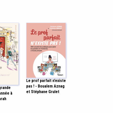
Le prof parfait n’existe
pas ! - Boualem Aznag
grande
et Stéphane Grulet
année à
arah