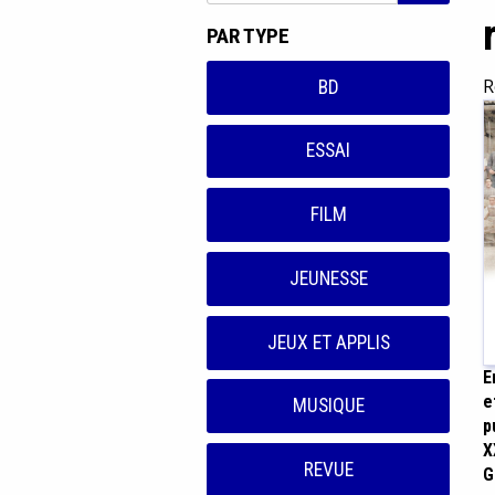
PAR TYPE
R
BD
ESSAI
FILM
JEUNESSE
JEUX ET APPLIS
E
e
MUSIQUE
p
X
REVUE
G