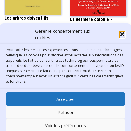
Les arbres doivent-ils
La dernière colonie -
pouvoir plaider ? -
Philippe Sands
Christopher Stone
Gérer le consentement aux
cookies
Pour offrir les meilleures expériences, nous utilisons des technologies
Afficher plus
telles que les cookies pour stocker et/ou accéder aux informations des
appareils. Le fait de consentir à ces technologies nous permettra de
traiter des données telles que le comportement de navigation ou les ID
uniques sur ce site. Le fait de ne pas consentir ou de retirer son
consentement peut avoir un effet négatif sur certaines caractéristiques
Contact
et fonctions.
Bibliothèque municipale de
Accepter
Lyon
30 Boulevard Vivier-Merle
Refuser
69431 Lyon Cedex 03
Voir les préférences
Téléphone
04 78 62 18 00