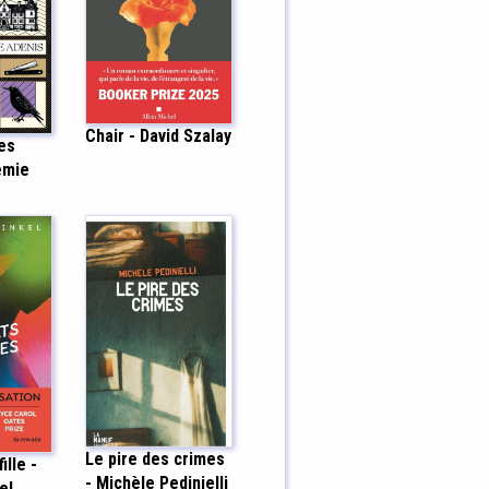
Chair - David Szalay
des
emie
Le pire des crimes
ille -
- Michèle Pedinielli
el