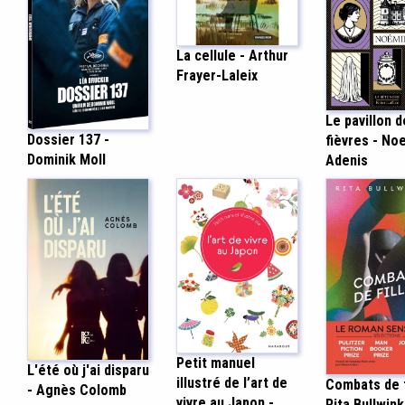
La cellule - Arthur
Frayer-Laleix
Le pavillon 
Dossier 137 -
fièvres - No
Dominik Moll
Adenis
Petit manuel
L'été où j'ai disparu
illustré de l’art de
Combats de f
- Agnès Colomb
vivre au Japon -
Rita Bullwink