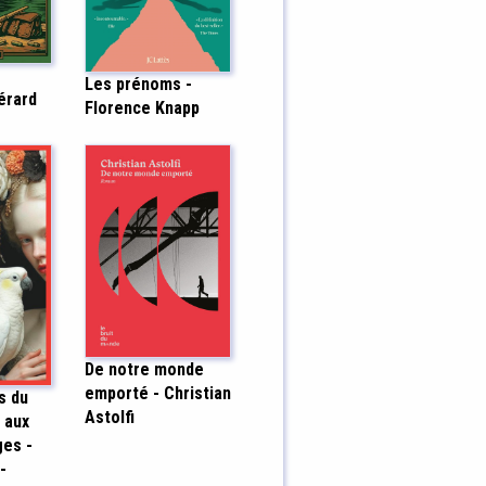
Les prénoms -
Gérard
Florence Knapp
De notre monde
emporté - Christian
s du
Astolfi
 aux
ges -
-