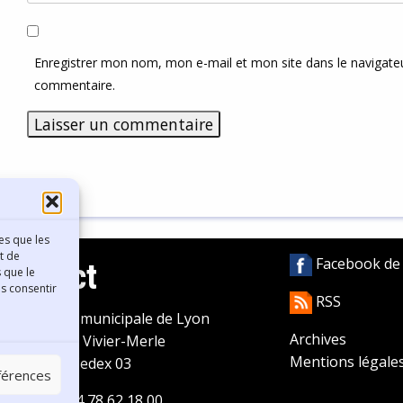
Enregistrer mon nom, mon e-mail et mon site dans le navigat
commentaire.
es que les
t de
Facebook de l
Contact
 que le
as consentir
RSS
ibliothèque municipale de Lyon
Archives
0 Boulevard Vivier-Merle
Mentions légale
9431 Lyon Cedex 03
éférences
éléphone
04 78 62 18 00