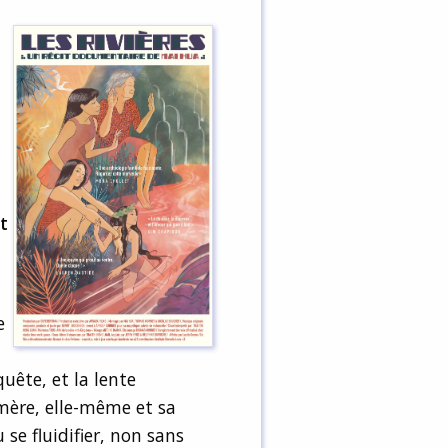
t
e
uête, et la lente
mère, elle-même et sa
u se fluidifier, non sans