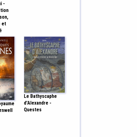
i -
ction
son,
 et
é
Le Bathyscaphe
d'Alexandre -
royaume
Questes
rnwell