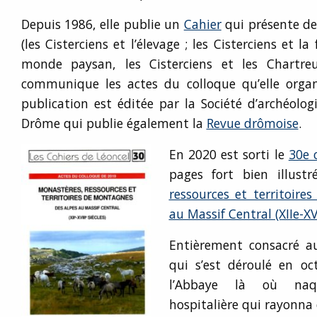
Depuis 1986, elle publie un
Cahier
qui présente de
(les Cisterciens et l’élevage ; les Cisterciens et la 
monde paysan, les Cisterciens et les Chartre
communique les actes du colloque qu’elle orga
publication est éditée par la Société d’archéolog
Drôme qui publie également la
Revue drômoise
.
En 2020 est sorti le
30e 
pages fort bien illust
ressources et territoir
au Massif Central (XIIe-XVI
Entièrement consacré a
qui s’est déroulé en o
l’Abbaye là où naq
hospitalière qui rayonna 