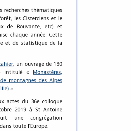
s recherches thématiques
forêt, les Cisterciens et le
ux de Bouvante, etc) et
nise chaque année. Cette
ie et de statistique de la
cahier
, un ouvrage de 130
ré intitulé «
Monastères,
es de montagnes des Alpes
IIe)
»
ux actes du 36e colloque
ctobre 2019 à St Antoine
uit une congrégation
dans toute l’Europe.